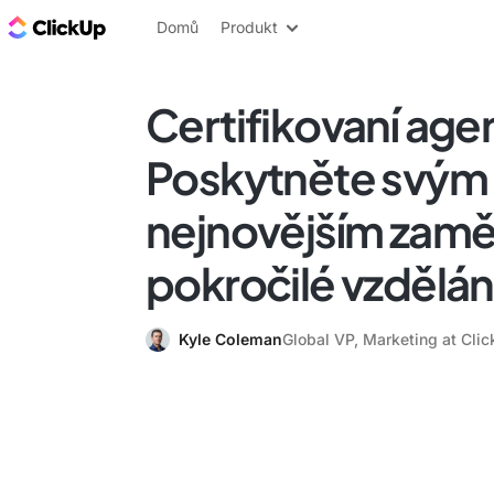
ClickUp blog
Domů
Produkt
Certifikovaní age
Poskytněte svým
nejnovějším zam
pokročilé vzdělán
Kyle Coleman
Global VP, Marketing at Cli