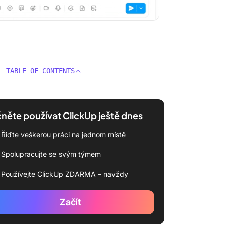
TABLE OF CONTENTS
něte používat ClickUp ještě dnes
Řiďte veškerou práci na jednom místě
Spolupracujte se svým týmem
Používejte ClickUp ZDARMA – navždy
Začít