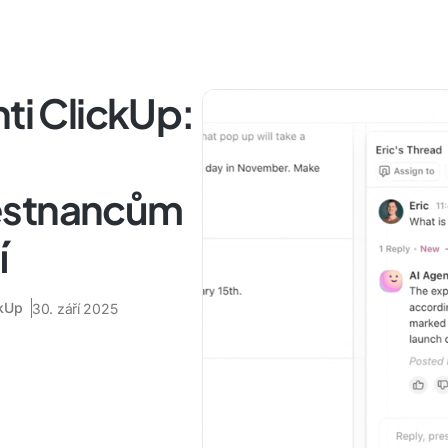
nti ClickUp:
ěstnancům
í
ckUp
30. září 2025