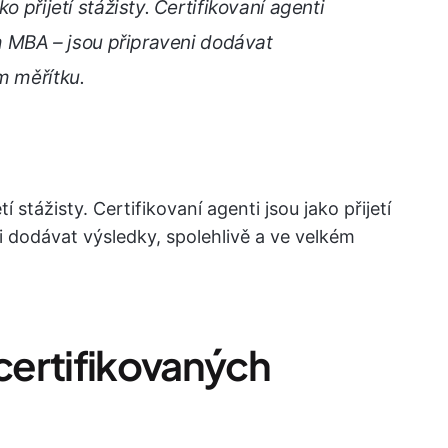
o přijetí stážisty. Certifikovaní agenti
em MBA – jsou připraveni dodávat
m měřítku.
í stážisty. Certifikovaní agenti jsou jako přijetí
i dodávat výsledky, spolehlivě a ve velkém
 certifikovaných