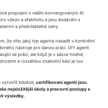
luboce propojeni s vaším konvergovaným AI
ro výkon a efektivitu a jsou dodáváni s
entní a předvídatelné ceny.
, že víte, jaký typ agenta nasadit v konkrétní
právného nástroje pro danou práci. DIY agenti
ující se práci, ale když je v sázce hodně,
nostmi a rozsáhlou znalostní bází je tou
vytvořit kdokoli,
certifikovaní agenti jsou
aše nejsložitější úkoly a pracovní postupy s
li výsledky.