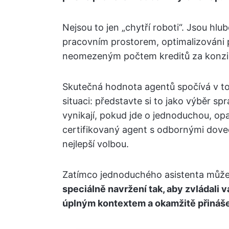
Nejsou to jen „chytří roboti“. Jsou h
pracovním prostorem, optimalizováni p
neomezeným počtem kreditů za konzist
Skutečná hodnota agentů spočívá v tom
situaci: představte si to jako výběr s
vynikají, pokud jde o jednoduchou, opak
certifikovaný agent s odbornými doved
nejlepší volbou.
Zatímco jednoduchého asistenta může 
speciálně navržení tak, aby zvládali v
úplným kontextem a okamžitě přináše