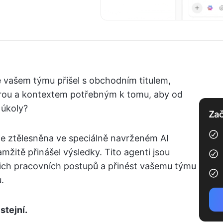
vašem týmu přišel s obchodním titulem,
rou a kontextem potřebným k tomu, aby od
 úkoly?
Zač
 je ztělesněna ve speciálně navrženém AI
mžitě přinášel výsledky. Tito agenti jsou
šich pracovních postupů a přinést vašemu týmu
.
stejní.