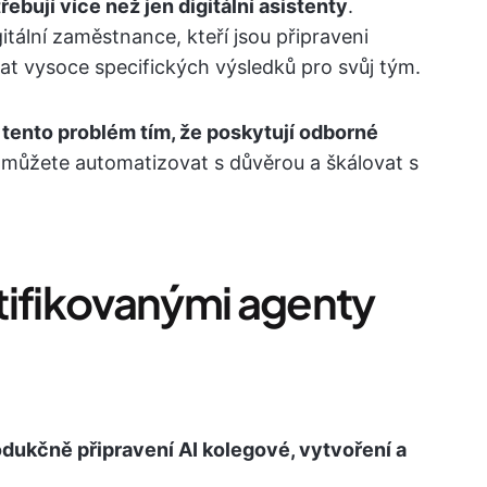
řebují více než jen digitální asistenty
.
gitální zaměstnance, kteří jsou připraveni
t vysoce specifických výsledků pro svůj tým.
í tento problém tím, že poskytují odborné
e můžete automatizovat s důvěrou a škálovat s
tifikovanými agenty
rodukčně připravení AI kolegové, vytvoření a