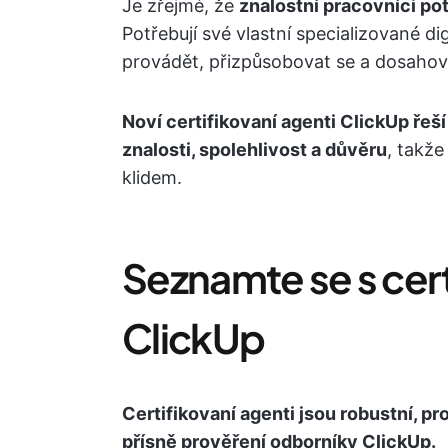
Je zřejmé, že
znalostní pracovníci pot
Potřebují své vlastní specializované di
provádět, přizpůsobovat se a dosahova
Noví certifikovaní agenti ClickUp řeš
znalosti, spolehlivost a důvěru
, takž
klidem.
Seznamte se s cer
ClickUp
Certifikovaní agenti jsou robustní, p
přísně prověření odborníky ClickUp.