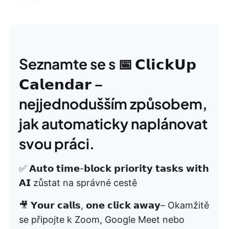
Seznamte se s 📅 𝗖𝗹𝗶𝗰𝗸𝗨𝗽
𝗖𝗮𝗹𝗲𝗻𝗱𝗮𝗿 –
nejjednodušším způsobem,
jak automaticky naplánovat
svou práci.
✅ 𝗔𝘂𝘁𝗼 𝘁𝗶𝗺𝗲-𝗯𝗹𝗼𝗰𝗸 𝗽𝗿𝗶𝗼𝗿𝗶𝘁𝘆 𝘁𝗮𝘀𝗸𝘀 𝘄𝗶𝘁𝗵
𝗔𝗜 zůstat na správné cestě
🎥 𝗬𝗼𝘂𝗿 𝗰𝗮𝗹𝗹𝘀, 𝗼𝗻𝗲 𝗰𝗹𝗶𝗰𝗸 𝗮𝘄𝗮𝘆– Okamžitě
se připojte k Zoom, Google Meet nebo