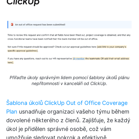
ClickUp
Přiřaďte úkoly správným lidem pomocí šablony úkolů plánu
nepřítomnosti v kanceláři od ClickUp.
Šablona úkolů ClickUp Out of Office Coverage
Plan
usnadňuje organizaci vašeho týmu během
dovolené některého z členů. Zajišťuje, že každý
úkol je přidělen správné osobě, což vám
umožňuje sledovat pokrok a efektivně