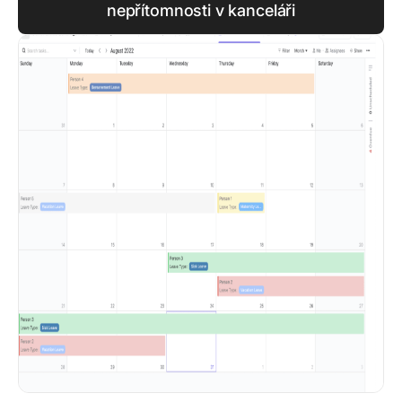
nepřítomnosti v kanceláři