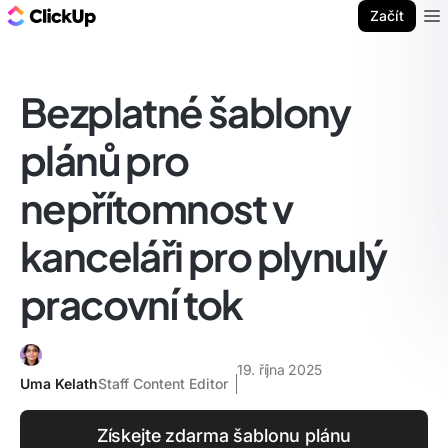
ClickUp blog
Začít
Ope
Bezplatné šablony
plánů pro
nepřítomnost v
kanceláři pro plynulý
pracovní tok
19. října 2025
Uma Kelath
Staff Content Editor
Získejte zdarma šablonu plánu