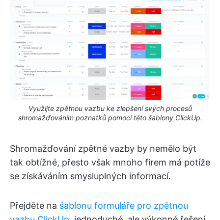
Využijte zpětnou vazbu ke zlepšení svých procesů
shromažďováním poznatků pomocí této šablony ClickUp.
Shromažďování zpětné vazby by nemělo být
tak obtížné, přesto však mnoho firem má potíže
se získáváním smysluplných informací.
Přejděte na
šablonu formuláře pro zpětnou
vazbu ClickUp
, jednoduché, ale výkonné řešení