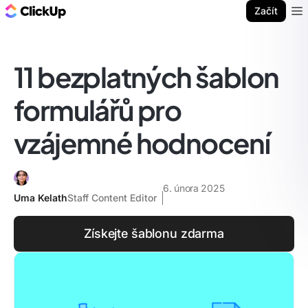
ClickUp blog
Začít
Ope
11 bezplatných šablon
formulářů pro
vzájemné hodnocení
6. února 2025
Uma Kelath
Staff Content Editor
Získejte šablonu zdarma