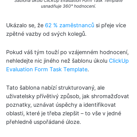
Šablona úkolu ClickUp Evaluation Form Task Template
usnadňuje 360° hodnocení.
Ukázalo se, že
62 % zaměstnanců
si přeje více
zpětné vazby od svých kolegů.
Pokud váš tým touží po vzájemném hodnocení,
nehledejte nic jiného než šablonu úkolu
ClickUp
Evaluation Form Task Template
.
Tato šablona nabízí strukturovaný, ale
uživatelsky přívětivý způsob, jak shromažďovat
poznatky, uznávat úspěchy a identifikovat
oblasti, které je třeba zlepšit – to vše v jedné
přehledně uspořádané úloze.