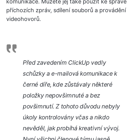
komunikace. Můžete jej také použít ke správě
příchozích zpráv, sdílení souborů a provádění
videohovorů.
Před zavedením ClickUp vedly
schůzky a e-mailová komunikace k
černé díře, kde zůstávaly některé
položky nepovšimnuté a bez
povšimnutí. Z tohoto důvodu nebyly
úkoly kontrolovány včas a nikdo
nevěděl, jak probíhá kreativní vývoj.
Nyní všichni členové týmu jasně