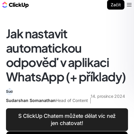
ClickUp blog
Začít
Ope
Jak nastavit
automatickou
odpověď v aplikaci
WhatsApp (+ příklady)
14. prosince 2024
Sudarshan Somanathan
Head of Content
S ClickUp Chatem můžete dělat víc než
jen chatovat!