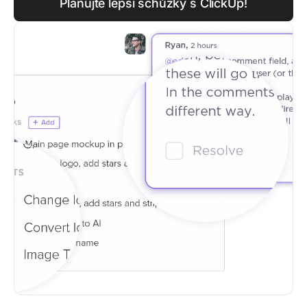
Plánujte lepší schůzky s ClickUp!