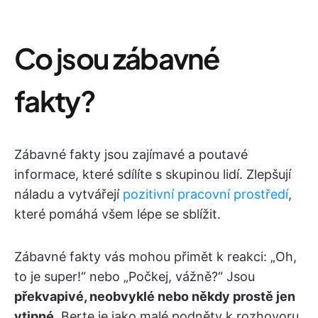
Co jsou zábavné
fakty?
Zábavné fakty jsou zajímavé a poutavé
informace, které sdílíte s skupinou lidí. Zlepšují
náladu a vytvářejí
pozitivní pracovní prostředí
,
které pomáhá všem lépe se sblížit.
Zábavné fakty vás mohou přimět k reakci: „Oh,
to je super!“ nebo „Počkej, vážně?“ Jsou
překvapivé, neobvyklé nebo někdy prostě jen
vtipné
. Berte je jako malé podněty k rozhovoru,