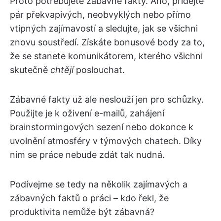
Proto potřebujete zábavné fakty. Ano, přidejte
pár překvapivých, neobvyklých nebo přímo
vtipných zajímavostí a sledujte, jak se všichni
znovu soustředí. Získáte bonusové body za to,
že se stanete komunikátorem, kterého všichni
skutečně
chtějí
poslouchat.
Zábavné fakty už ale neslouží jen pro schůzky.
Použijte je k oživení e-mailů, zahájení
brainstormingových sezení nebo dokonce k
uvolnění atmosféry v týmových chatech. Díky
nim se práce nebude zdát tak nudná.
Podívejme se tedy na několik zajímavých a
zábavných faktů o práci – kdo řekl, že
produktivita nemůže být zábavná?