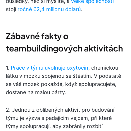
důsledky, než si myslíte, a
velké společnosti
stojí
ročně 62,4 milionu dolarů
.
Zábavné fakty o
teambuildingových aktivitách
1.
Práce v týmu uvolňuje oxytocin
, chemickou
látku v mozku spojenou se štěstím. V podstatě
se váš mozek pokaždé, když spolupracujete,
dostane na malou párty.
2. Jednou z oblíbených aktivit pro budování
týmu je výzva s padajícím vejcem, při které
týmy spolupracují, aby zabránily rozbití