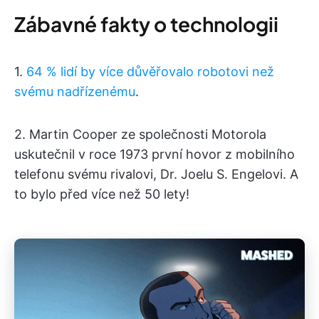
Zábavné fakty o technologii
1.
64 % lidí by více důvěřovalo robotovi než
svému nadřízenému
.
2. Martin Cooper ze společnosti Motorola
uskutečnil v roce 1973 první hovor z mobilního
telefonu svému rivalovi, Dr. Joelu S. Engelovi. A
to bylo před více než 50 lety!