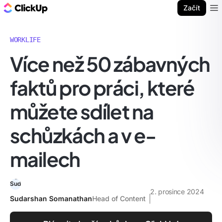
ClickUp blog
Začít
Ope
WORKLIFE
Více než 50 zábavných
faktů pro práci, které
můžete sdílet na
schůzkách a v e-
mailech
2. prosince 2024
Sudarshan Somanathan
Head of Content