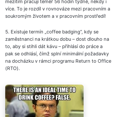
mezitím pracují téměř 56 hodin týdně, někdy i
více. To je rozdíl v rovnováze mezi pracovním a
soukromým životem a v pracovním prostředí!
5. Existuje termín „coffee badging“, kdy se
zaměstnanci na krátkou dobu – dost dlouho na
to, aby si stihli dát kávu – přihlásí do práce a
pak se odhlásí, čímž splní minimální požadavky
na docházku v rámci programu Return to Office
(RTO).