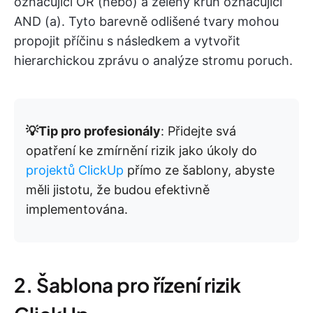
označující OR (nebo) a zelený kruh označující
AND (a). Tyto barevně odlišené tvary mohou
propojit příčinu s následkem a vytvořit
hierarchickou zprávu o analýze stromu poruch.
💡Tip pro profesionály
: Přidejte svá
opatření ke zmírnění rizik jako úkoly do
projektů ClickUp
přímo ze šablony, abyste
měli jistotu, že budou efektivně
implementována.
2. Šablona pro řízení rizik