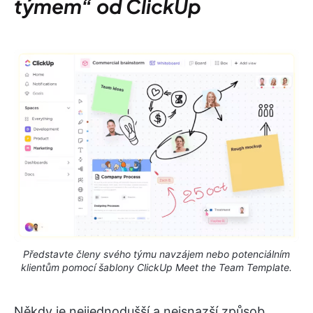
týmem“ od ClickUp
Představte členy svého týmu navzájem nebo potenciálním
klientům pomocí šablony ClickUp Meet the Team Template.
Někdy je nejjednodušší a nejsnazší způsob