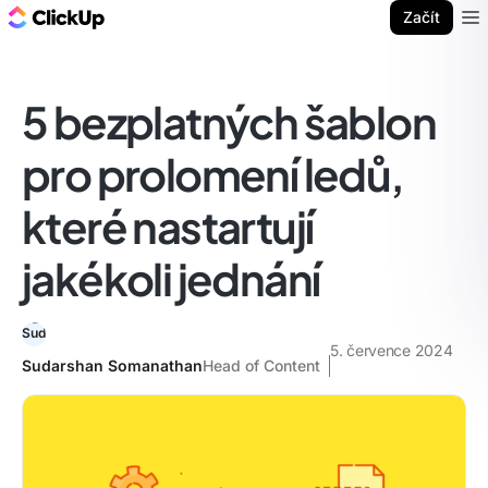
ClickUp blog
Začít
Ope
5 bezplatných šablon
pro prolomení ledů,
které nastartují
jakékoli jednání
5. července 2024
Sudarshan Somanathan
Head of Content