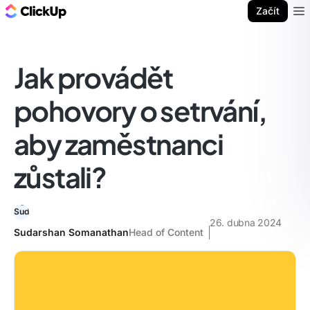
ClickUp blog
Začít
Ope
Jak provádět
pohovory o setrvání,
aby zaměstnanci
zůstali?
26. dubna 2024
Sudarshan Somanathan
Head of Content