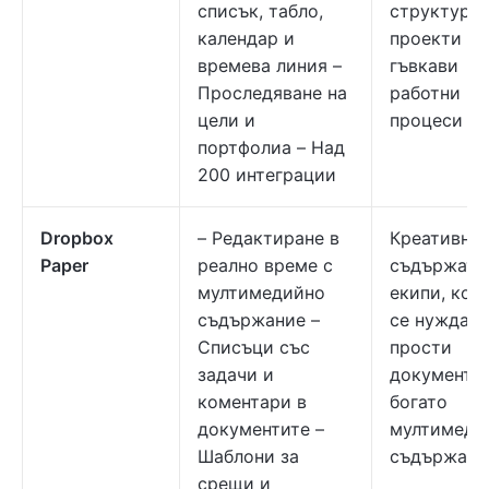
списък, табло,
структури
календар и
проекти с
времева линия –
гъвкави
Проследяване на
работни
цели и
процеси
портфолиа – Над
200 интеграции
Dropbox
– Редактиране в
Креативни 
Paper
реално време с
съдържате
мултимедийно
екипи, кои
съдържание –
се нуждаят
Списъци със
прости
задачи и
документи 
коментари в
богато
документите –
мултимеди
Шаблони за
съдържани
срещи и