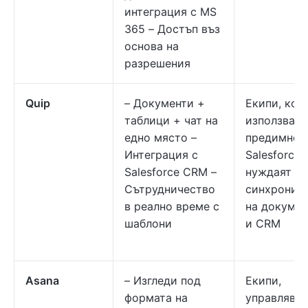
интеграция с MS
365 – Достъп въз
основа на
разрешения
Quip
– Документи +
Екипи, кои
таблици + чат на
използват
едно място –
предимно
Интеграция с
Salesforce 
Salesforce CRM –
нуждаят от
Сътрудничество
синхрониз
в реално време с
на докумен
шаблони
и CRM
Asana
– Изгледи под
Екипи,
формата на
управлява