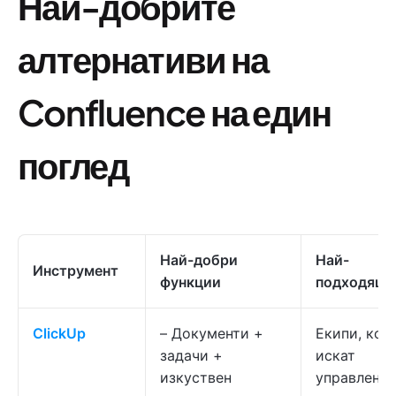
Най-добрите
алтернативи на
Confluence на един
поглед
Най-добри
Най-
Инструмент
функции
подходящи
ClickUp
– Документи +
Екипи, кои
задачи +
искат
изкуствен
управление