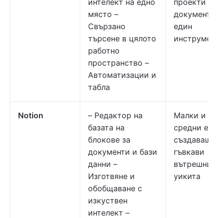
интелект на едно
проекти +
място –
документи 
Свързано
един
търсене в цялото
инструмен
работно
пространство –
Автоматизации и
табла
Notion
– Редактор на
Малки и
базата на
средни еки
блокове за
създаващи
документи и бази
гъвкави
данни –
вътрешни
Изготвяне и
уикита
обобщаване с
изкуствен
интелект –