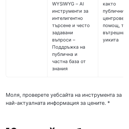
WYSIWYG – AI
както
инструменти за
публични
интелигентно
центрове з
търсене и често
помощ, так
задавани
вътрешни
въпроси –
уикита
Поддръжка на
публична и
частна база от
знания
Моля, проверете уебсайта на инструмента за
най-актуалната информация за цените. *