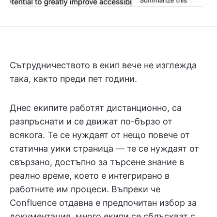
Сътрудничеството в екип вече не изглежда
така, както преди пет години.
Днес екипите работят дистанционно, са
разпръснати и се движат по-бързо от
всякога. Те се нуждаят от нещо повече от
статична уики страница — те се нуждаят от
свързано, достъпно за търсене знание в
реално време, което е интегрирано в
работните им процеси. Въпреки че
Confluence отдавна е предпочитан избор за
документация, много екипи се сблъскват с