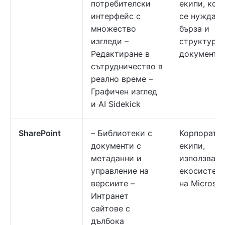
потребителски
екипи, кои
интерфейс с
се нуждаят
множество
бърза и
изгледи –
структури
Редактиране в
документа
сътрудничество в
реално време –
Графичен изглед
и AI Sidekick
SharePoint
– Библиотеки с
Корпорати
документи с
екипи,
метаданни и
използващ
управление на
екосистем
версиите –
на Microsof
Интранет
сайтове с
дълбока