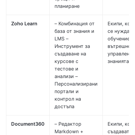
планиране
Zoho Learn
– Комбинация от
Екипи, кои
база от знания и
се нуждаят
LMS –
обучение +
Инструмент за
вътрешно
създаване на
управление
курсове с
знанията
тестове и
анализи –
Персонализирани
портали и
контрол на
достъпа
Document360
– Редактор
Екипи, кои
Markdown +
създават