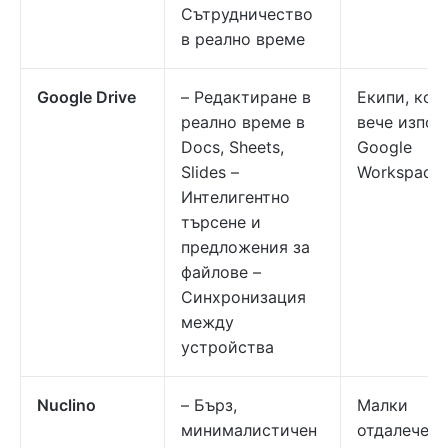
Сътрудничество
в реално време
Google Drive
– Редактиране в
Екипи, кои
реално време в
вече изпол
Docs, Sheets,
Google
Slides –
Workspace
Интелигентно
търсене и
предложения за
файлове –
Синхронизация
между
устройства
Nuclino
– Бърз,
Малки
минималистичен
отдалечени