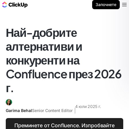
ClickUp блог
Започнете
Ope
Най-добрите
алтернативи и
конкуренти на
Confluence през 2026
г.
4 юли 2025 г.
Garima Behal
Senior Content Editor
Преминете от Confluence. Изпробвайте