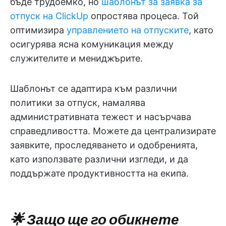
бъде трудоемко, но
шаблонът за заявка за
отпуск на ClickUp
опростява процеса. Той
оптимизира
управлението на отпуските
, като
осигурява ясна комуникация между
служителите и мениджърите.
Шаблонът се адаптира към различни
политики за отпуск, намалява
административната тежест и насърчава
справедливостта. Можете да централизирате
заявките, проследяването и одобренията,
като използвате различни изгледи, и да
поддържате продуктивността на екипа.
🌟 Защо ще го обикнете