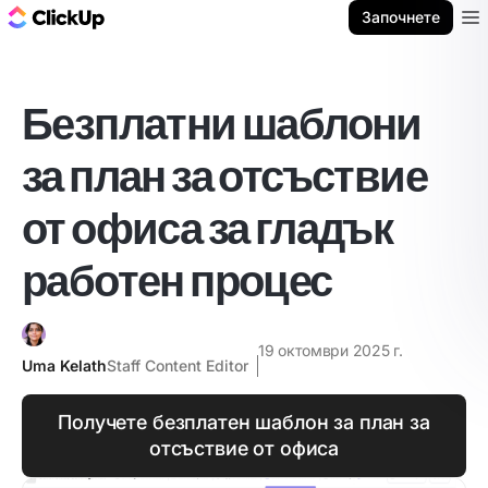
ClickUp блог
Започнете
Ope
Безплатни шаблони
за план за отсъствие
от офиса за гладък
работен процес
19 октомври 2025 г.
Uma Kelath
Staff Content Editor
Получете безплатен шаблон за план за
отсъствие от офиса