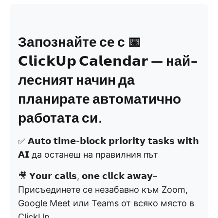
Запознайте се с 📅
𝗖𝗹𝗶𝗰𝗸𝗨𝗽 𝗖𝗮𝗹𝗲𝗻𝗱𝗮𝗿 — най-
лесният начин да
планирате автоматично
работата си.
✅ 𝗔𝘂𝘁𝗼 𝘁𝗶𝗺𝗲-𝗯𝗹𝗼𝗰𝗸 𝗽𝗿𝗶𝗼𝗿𝗶𝘁𝘆 𝘁𝗮𝘀𝗸𝘀 𝘄𝗶𝘁𝗵
𝗔𝗜 да останеш на правилния път
🎥 𝗬𝗼𝘂𝗿 𝗰𝗮𝗹𝗹𝘀, 𝗼𝗻𝗲 𝗰𝗹𝗶𝗰𝗸 𝗮𝘄𝗮𝘆–
Присъединете се незабавно към Zoom,
Google Meet или Teams от всяко място в
ClickUp