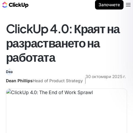
ClickUp блог
Започнете
Ope
ClickUp 4.0: Краят на
разрастването на
работата
30 октомври 2025 г.
Dean Phillips
Head of Product Strategy