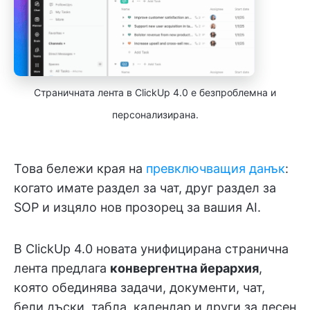
Страничната лента в ClickUp 4.0 е безпроблемна и
персонализирана.
Това бележи края на
превключващия данък
:
когато имате раздел за чат, друг раздел за
SOP и изцяло нов прозорец за вашия AI.
В ClickUp 4.0 новата унифицирана странична
лента предлага
конвергентна йерархия
,
която обединява задачи, документи, чат,
бели дъски, табла, календар и други за лесен