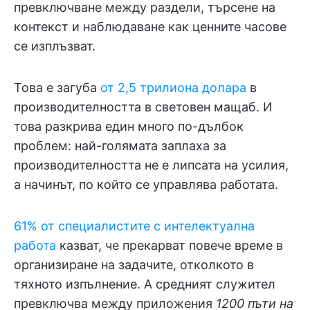
превключване между раздели, търсене на
контекст и наблюдаване как ценните часове
се изплъзват.
Това е загуба
от 2,5 трилиона долара
в
производителността в световен мащаб. И
това разкрива един много по-дълбок
проблем: най-голямата заплаха за
производителността не е липсата на усилия,
а начинът, по който се управлява работата.
61% от специалистите с интелектуална
работа
казват, че прекарват повече време в
организиране на задачите, отколкото в
тяхното изпълнение. А средният служител
превключва между приложения
1200 пъти на