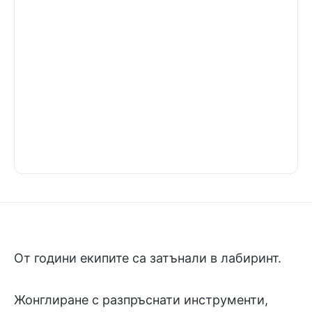
От години екипите са затънали в лабиринт.
Жонглиране с разпръснати инструменти,