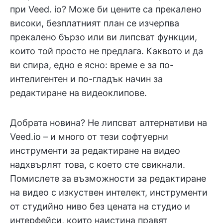
при Veed. io? Може би цените са прекалено
високи, безплатният план се изчерпва
прекалено бързо или ви липсват функции,
които той просто не предлага. Каквото и да
ви спира, едно е ясно: време е за по-
интелигентен и по-гладък начин за
редактиране на видеоклипове.
Добрата новина? Не липсват алтернативи на
Veed.io – и много от тези софтуерни
инструменти за редактиране на видео
надхвърлят това, с което сте свикнали.
Помислете за възможности за редактиране
на видео с изкуствен интелект, инструменти
от студийно ниво без цената на студио и
интерфейси, които наистина правят