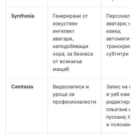
Synthesia
Генерирани от
Персонализ
изкуствен
аватари; на
интелект
езика;
аватари,
автоматичн
наподобяващи
транскрипц
хора, за бизнеса
субтитри
от всякакъв
мащаб
Camtasia
Видеозаписи и
Запис на ек
уроци за
и уеб камер
професионалисти
редактиран
плъзгане и
пускане; бе
и пояснения