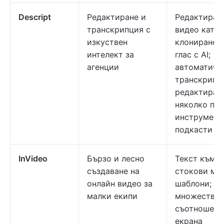
Descript
Редактиране и
Редактирай
транскрипция с
видео като 
изкуствен
клониране 
интелект за
глас с AI;
агенции
автоматичн
транскрипц
редактиран
няколко пис
инструмент
подкасти
InVideo
Бързо и лесно
Текст към в
създаване на
стокови ме
онлайн видео за
шаблони;
малки екипи
множество
съотношени
екрана