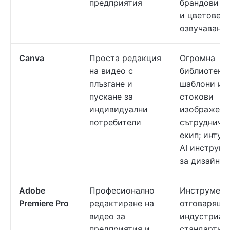
предприятия
брандови а
и цветове;
озвучаване
Canva
Проста редакция
Огромна
на видео с
библиотека 
плъзгане и
шаблони и
пускане за
стокови
индивидуални
изображени
потребители
сътрудниче
екип; интуи
AI инструме
за дизайн
Adobe
Професионално
Инструмент
Premiere Pro
редактиране на
отговарящи
видео за
индустриал
предприятия и
стандарти;