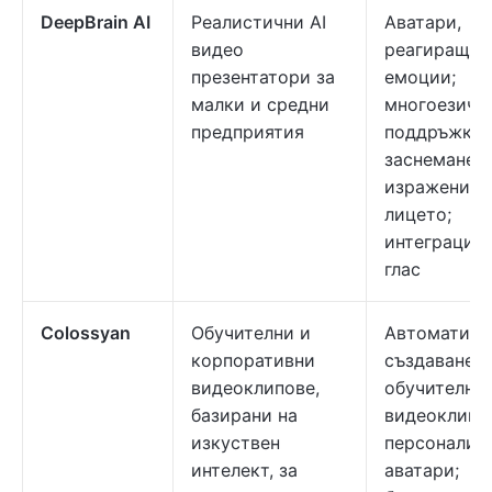
DeepBrain AI
Реалистични AI
Аватари,
видео
реагиращи 
презентатори за
емоции;
малки и средни
многоезичн
предприятия
поддръжка;
заснемане н
изражения 
лицето;
интеграция 
глас
Colossyan
Обучителни и
Автоматизи
корпоративни
създаване н
видеоклипове,
обучителни
базирани на
видеоклипо
изкуствен
персонализ
интелект, за
аватари;