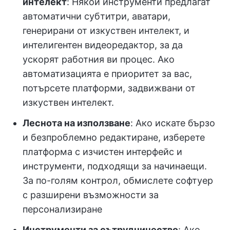
интелект
: Някои инструменти предлагат
автоматични субтитри, аватари,
генерирани от изкуствен интелект, и
интелигентен видеоредактор, за да
ускорят работния ви процес. Ако
автоматизацията е приоритет за вас,
потърсете платформи, задвижвани от
изкуствен интелект.
Леснота на използване
: Ако искате бързо
и безпроблемно редактиране, изберете
платформа с изчистен интерфейс и
инструменти, подходящи за начинаещи.
За по-голям контрол, обмислете софтуер
с разширени възможности за
персонализиране
Инструменти за сътрудничество
: Ако