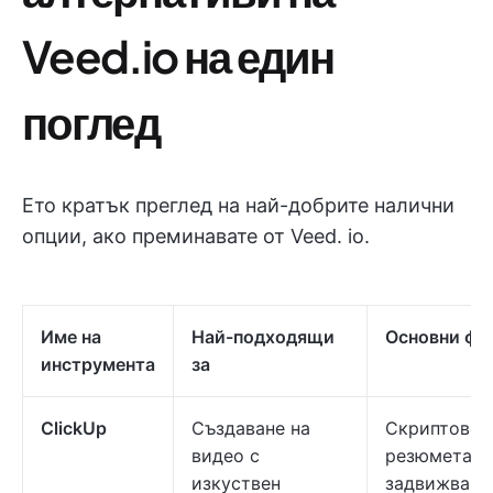
Veed.io на един
поглед
Ето кратък преглед на най-добрите налични
опции, ако преминавате от Veed. io.
Име на
Най-подходящи
Основни фу
инструмента
за
ClickUp
Създаване на
Скриптове 
видео с
резюмета,
изкуствен
задвижвани