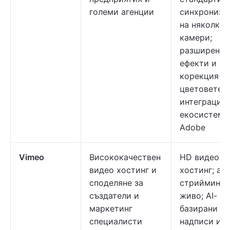
големи агенции
синхрониза
на няколко
камери;
разширени
ефекти и
корекция н
цветовете;
интеграция 
екосистема
Adobe
Vimeo
Висококачествен
HD видео
видео хостинг и
хостинг; ан
споделяне за
стрийминг 
създатели и
живо; AI-
маркетинг
базирани
специалисти
надписи и S