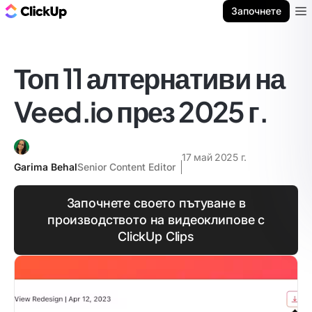
ClickUp блог
Започнете
Ope
Топ 11 алтернативи на
Veed.io през 2025 г.
17 май 2025 г.
Garima Behal
Senior Content Editor
Започнете своето пътуване в
производството на видеоклипове с
ClickUp Clips