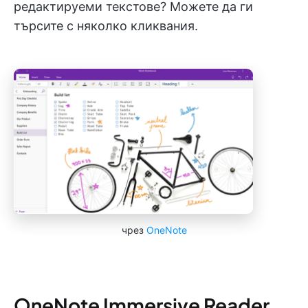
редактируеми текстове? Можете да ги
търсите с няколко кликвания.
чрез
OneNote
OneNote Immersive Reader