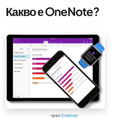
Какво е OneNote?
чрез
OneNote