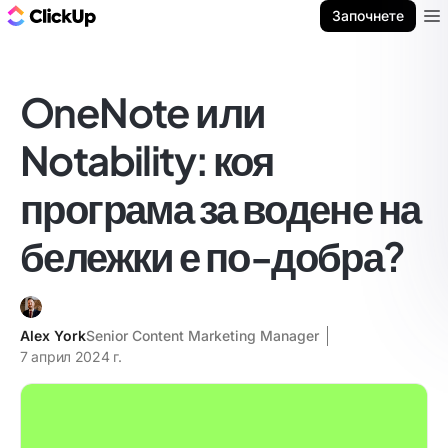
ClickUp блог
Започнете
Ope
OneNote или
Notability: коя
програма за водене на
бележки е по-добра?
Alex York
Senior Content Marketing Manager
7 април 2024 г.