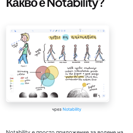
Какво е Notability?
чрез
Notability
Notability е просто приложение за водене на