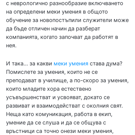
с неврологично разнообразие включването
на определени меки умения в общото
обучение за новопостъпили служители може
да бъде отличен начин да разберат
компанията, когато започват да работят в
нея.
И така... за какви
меки умения
става дума?
Помислете за умения, които не се
преподават в училище, а по-скоро за умения,
които младите хора естествено
усъвършенстват и усвояват, докато се
развиват и взаимодействат с околния свят.
Неща като комуникация, работа в екип,
умение да се слуша и да се общува с
връстници са точно онези меки умения,