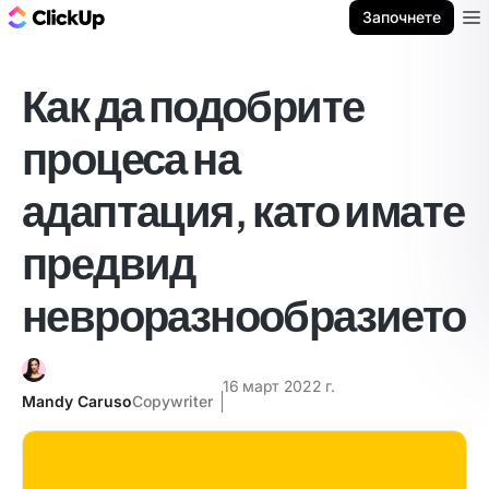
ClickUp блог
Започнете
Ope
Как да подобрите
процеса на
адаптация, като имате
предвид
невроразнообразието
16 март 2022 г.
Mandy Caruso
Copywriter