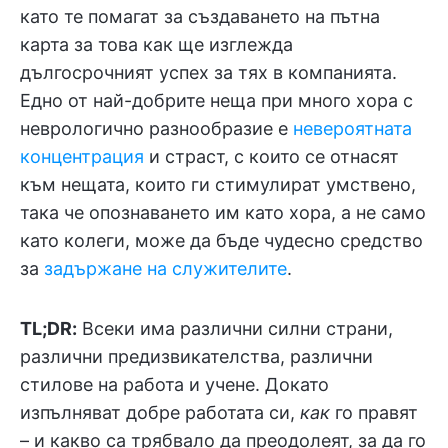
като те помагат за създаването на пътна
карта за това как ще изглежда
дългосрочният успех за тях в компанията.
Едно от най-добрите неща при много хора с
неврологично разнообразие е
невероятната
концентрация
и страст, с които се отнасят
към нещата, които ги стимулират умствено,
така че опознаването им като хора, а не само
като колеги, може да бъде чудесно средство
за
задържане на служителите
.
TL;DR:
Всеки има различни силни страни,
различни предизвикателства, различни
стилове на работа и учене. Докато
изпълняват добре работата си,
как
го правят
– и какво са трябвало да преодолеят, за да го