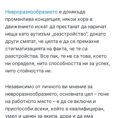
Невроразнообразието
е донякъде
променлива концепция; някои хора в
движението искат да престанат да наричат
неща като аутизъм „разстройство“, докато
други смятат, че целта е да се премахне
стигматизацията на факта, че те
са
разстройства. Все пак, те не са това, което
ни определя, нито способността ни за успех,
нито стойността ни.
Независимо от личното ви мнение за
невроразнообразието, основната цел – поне
на работното място – е да се включи и
приспособи
всеки
, който е квалифициран,
умел и ценен за екипа, дори и да има