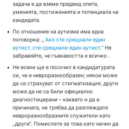
задача е да вземе предвид опита,
уменията, постиженията и потенциала на
кандидата.
По отношение на аутизма има една
поговорка: „
Ако сте срещнали един
аутист, сте срещнали един аутист.“
Не
забравяйте, че гъвкавостта е всичко
.
Не всеки ще е посочил в кандидатурата
си, че е невроразнообразен; някои може
да се страхуват от стигматизация, други
може да не са били официално
диагностицирани – каквато и да е
причината, не трябва да разглеждате
невроразнообразните служители като
„други“. Помислете за това като начин да