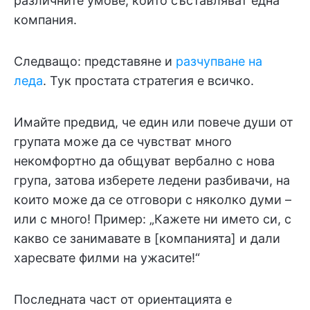
различните умове, които съставляват една
компания.
Следващо: представяне и
разчупване на
леда
. Тук простата стратегия е всичко.
Имайте предвид, че един или повече души от
групата може да се чувстват много
некомфортно да общуват вербално с нова
група, затова изберете ледени разбивачи, на
които може да се отговори с няколко думи –
или с много! Пример: „Кажете ни името си, с
какво се занимавате в [компанията] и дали
харесвате филми на ужасите!“
Последната част от ориентацията е