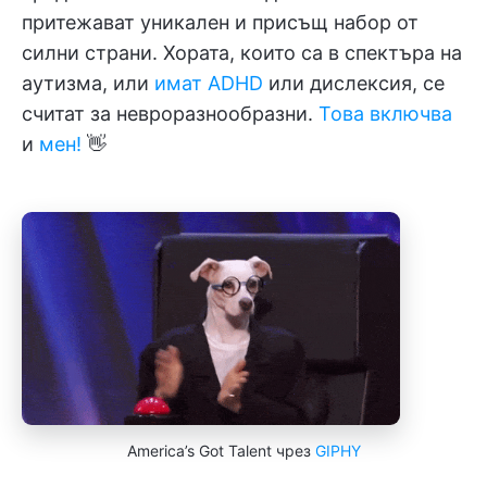
притежават уникален и присъщ набор от
силни страни. Хората, които са в спектъра на
аутизма, или
имат ADHD
или дислексия, се
считат за невроразнообразни.
Това включва
и
мен!
👋
America’s Got Talent чрез
GIPHY