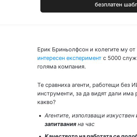
безплатен шаб
Ерик Бриньолфсон и колегите му от
интересен експеримент
с 5000 служи
голяма компания.
Те сравниха агенти, работещи без И
инструменти, за да видят дали има 
какво?
Агентите, използващи изкуствен 
запитвания
на час
Качеството на работата се подо