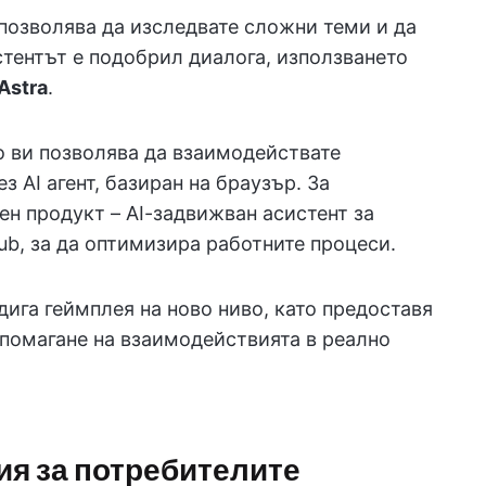
 позволява да изследвате сложни теми и да
стентът е подобрил диалога, използването
Astra
.
то ви позволява да взаимодействате
 AI агент, базиран на браузър. За
н продукт – AI-задвижван асистент за
Hub, за да оптимизира работните процеси.
дига геймплея на ново ниво, като предоставя
одпомагане на взаимодействията в реално
я за потребителите