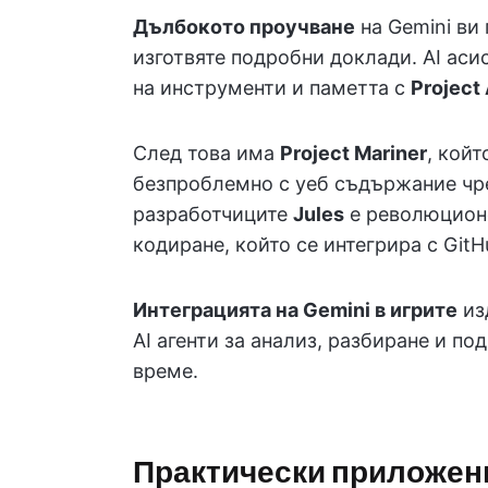
Дълбокото проучване
на Gemini ви
изготвяте подробни доклади. AI аси
на инструменти и паметта с
Project 
След това има
Project Mariner
, кой
безпроблемно с уеб съдържание чрез
разработчиците
Jules
е революционе
кодиране, който се интегрира с Git
Интеграцията на Gemini в игрите
из
AI агенти за анализ, разбиране и п
време.
Практически приложени