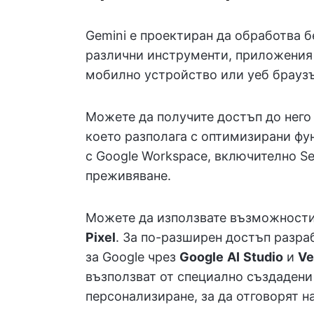
Gemini е проектиран да обработва 
различни инструменти, приложения 
мобилно устройство или уеб брауз
Можете да получите достъп до него
което разполага с оптимизирани фун
с Google Workspace, включително Se
преживяване.
Можете да използвате възможностит
Pixel
. За по-разширен достъп разраб
за Google чрез
Google
AI
Studio
и
Ve
възползват от специално създадени
персонализиране, за да отговорят н