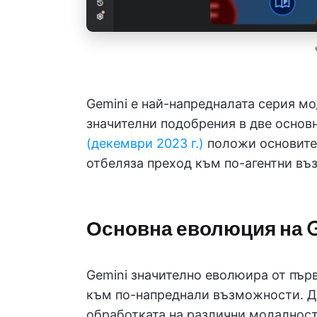
Gemini е най-напредналата серия мо
значителни подобрения в две основ
(декември 2023 г.)
положи основите
отбеляза преход към по-агентни въ
Основна еволюция на 
Gemini значително еволюира от пъ
към по-напреднали възможности. До
обработката на различни модалности