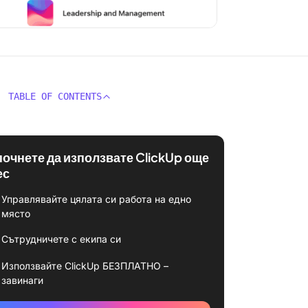
TABLE OF CONTENTS
почнете да използвате ClickUp още
ес
Управлявайте цялата си работа на едно
място
Сътрудничете с екипа си
Използвайте ClickUp БЕЗПЛАТНО –
завинаги