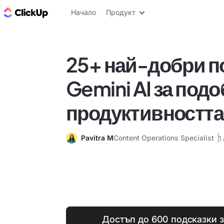
ClickUp блог
Начало
Продукт
25+ най-добри по
Gemini AI за под
продуктивността
Pavitra M
Content Operations Specialist
1
Достъп до 600 подсказки за