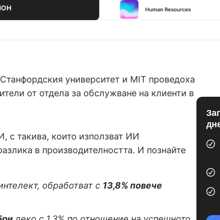
лон
 Станфордския университет и MIT проведоха
тели от отдела за обслужване на клиенти в
За
дн
И, с такива, които използват ИИ
разлика в производителността. И познайте
интелект, обработват с
13,8% повече
бри
леко с 1,3% по отношение на успешното