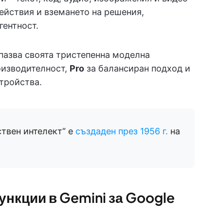
действия и вземането на решения,
гентност.
апазва своята тристепенна моделна
изводителност,
Pro
за балансиран подход и
тройства.
твен интелект“ е
създаден през 1956 г.
на
нкции в Gemini за Google