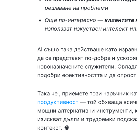
решаване на проблеми
Още по-интересно —
клиентите 
използват изкуствен интелект ил
AI също така действаше като изравн
да се представят по-добре и ускоря
новоназначените служители. Овладя
подобри ефективността и да опрост
Така че
, приемете този наръчник к
продуктивност
— той обхваща всичк
мощни алтернативни инструменти, к
изискват дълги и трудоемки подска
контекст. 🧠