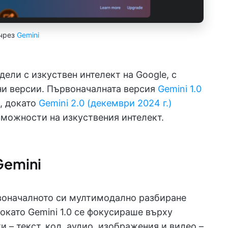
чрез
Gemini
дели с изкуствен интелект на Google, с
ни версии. Първоначалната версия
Gemini 1.0
, докато
Gemini 2.0 (декември 2024 г.)
зможности на изкуствения интелект.
Gemini
рвоначалното си мултимодално разбиране
като Gemini 1.0 се фокусираше върху
 – текст, код, аудио, изображения и видео –