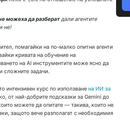
не можеха да разберат
дали агентите
и не!
ител, помагайки на по-малко опитни агенти
вайки кривата на обучение на
ването на AI инструментите може ясно да
и сложните задачи.
ато интензивен курс по използване
на ИИ за
о, от най-добрите подсказки за Gemini до
оито можете да опитате — такива, които не
зки, защото вече разполагат с необходимия