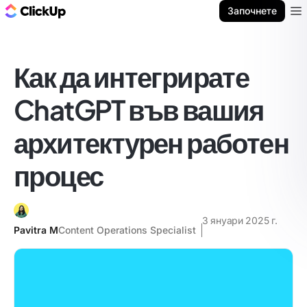
ClickUp блог
Започнете
Ope
Как да интегрирате
ChatGPT във вашия
архитектурен работен
процес
3 януари 2025 г.
Pavitra M
Content Operations Specialist