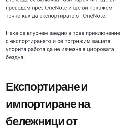
преведем през OneNote и ще ви покажем
точно как да експортирате от OneNote.
Нека се впуснем заедно в това приключение
с експортирането и се погрижим вашата
упорита работа да не изчезне в цифровата
бездна.
Експортиране и
импортиране на
бележници от