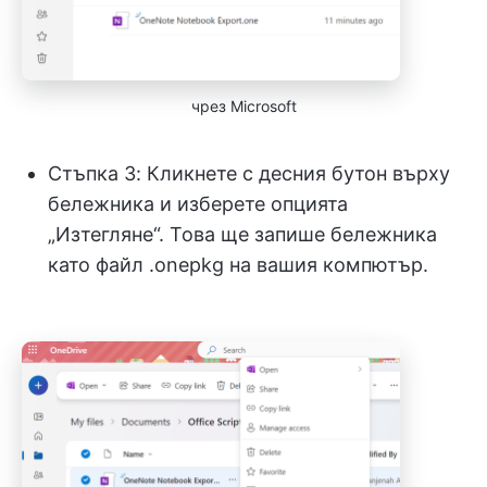
чрез Microsoft
Стъпка 3: Кликнете с десния бутон върху
бележника и изберете опцията
„Изтегляне“. Това ще запише бележника
като файл .onepkg на вашия компютър.