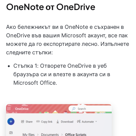
OneNote от OneDrive
Ако бележникът ви в OneNote е съхранен в
OneDrive във вашия Microsoft акаунт, все пак
можете да го експортирате лесно. Изпълнете
следните стъпки:
Стъпка 1: Отворете OneDrive в уеб
браузъра си и влезте в акаунта си в
Microsoft Office.