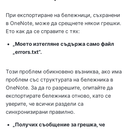
При експортиране на бележници, съхранени
в OneNote, може да срещнете някои грешки.
Ето как да се справите с тях:
„Моето изтегляне съдържа само файл
„errors.txt”.
Този проблем обикновено възниква, ако има
проблем със структурата на бележника в
OneNote. За да го разрешите, опитайте да
експортирате бележника отново, като се
уверите, че всички раздели са
синхронизирани правилно.
„Получих съобщение за грешка, че