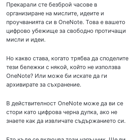
Прекарали сте безброй часове в
организиране на мислите, идеите и
проучванията си в OneNote. Това е вашето
цифрово убежище за свободно протичащи
мисли и идеи.
Но какво става, когато трябва да споделите
тези бележки с някой, който не използва
OneNote? Или може би искате да ги
архивирате за съхранение.
В действителност OneNote може да ви се
стори като цифрова черна дупка, ако не
знаете как да извличате съдържанието си.
Ето къде се включва този наръчник. Ще ви