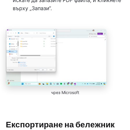
искате да запазите PDF файла, и кликнете
върху „Запази“.
чрез Microsoft
Експортиране на бележник