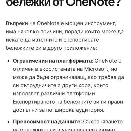
бележки от OneNote?
Въпреки че OneNote е мощен инструмент,
има няколко причини, поради които може да
искате да изтеглите и експортирате
бележките си в друго приложение:
Ограничения на платформата:
OneNote е
отличен в екосистемата на Microsoft, но
може да бъде ограничаващ, ако трябва да
си сътрудничите с други хора, които
използват различни платформи.
Експортирането на бележките ви ги прави
достъпни за по-широка аудитория.
Преносимост на данните:
Съхраняването
на бележките ви в универсален формат,