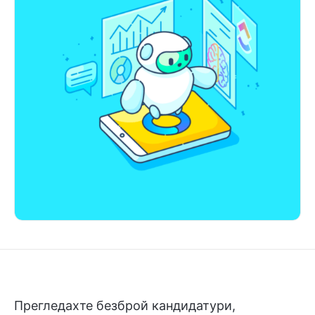
Прегледахте безброй кандидатури,