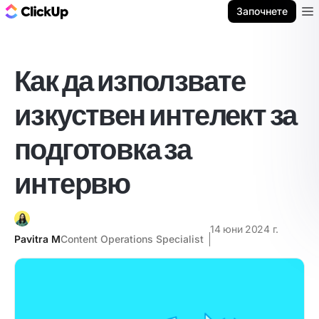
ClickUp блог
Започнете
Ope
Как да използвате
изкуствен интелект за
подготовка за
интервю
14 юни 2024 г.
Pavitra M
Content Operations Specialist