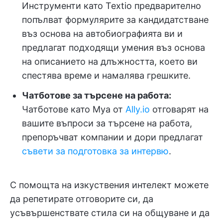
Инструменти като Textio предварително
попълват формулярите за кандидатстване
въз основа на автобиографията ви и
предлагат подходящи умения въз основа
на описанието на длъжността, което ви
спестява време и намалява грешките.
Чатботове за търсене на работа:
Чатботове като Mya от
Ally.io
отговарят на
вашите въпроси за търсене на работа,
препоръчват компании и дори предлагат
съвети за подготовка за интервю
.
С помощта на изкуствения интелект можете
да репетирате отговорите си, да
усъвършенствате стила си на общуване и да