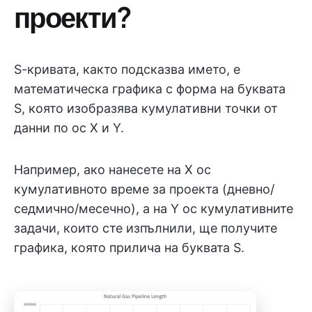
проекти?
S-кривата, както подсказва името, е
математическа графика с форма на буквата
S, която изобразява кумулативни точки от
данни по ос X и Y.
Например, ако нанесете на X ос
кумулативното време за проекта (дневно/
седмично/месечно), а на Y ос кумулативните
задачи, които сте изпълнили, ще получите
графика, която прилича на буквата S.