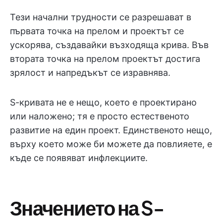
Тези начални трудности се разрешават в
първата точка на прелом и проектът се
ускорява, създавайки възходяща крива. Във
втората точка на прелом проектът достига
зрялост и напредъкът се изравнява.
S-кривата не е нещо, което е проектирано
или наложено; тя е просто естественото
развитие на един проект. Единственото нещо,
върху което може би можете да повлияете, е
къде се появяват инфлекциите.
Значението на S-