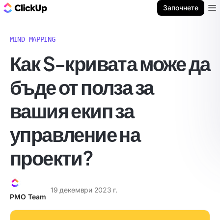
ClickUp блог
Започнете
Ope
MIND MAPPING
Как S-кривата може да
бъде от полза за
вашия екип за
управление на
проекти?
19 декември 2023 г.
PMO Team