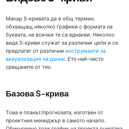
Макар S-кривата да е общ термин,
обхващащ няколко графики с формата на
буквата, не всички те са еднакви. Няколко
вида S-криви служат за различни цели и се
предлагат от различни
инструменти за
визуализация на данни
. Ето най-често
срещаните от тях.
Базова S-крива
Това е планът/прогнозата, изготвен от
проектния мениджър в самото начало.
Обикновено този график на проекта очертава