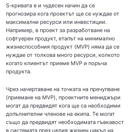
S-кривата е и чудесен начин да се
прогнозира кога проектът ще се нуждае от
максимални ресурси или инвестиции.
Например, в проект за разработване на
софтуерен продукт, етапът на минимално
жизнеспособния продукт (MVP) няма да се
нуждае от толкова много ресурси, колкото
когато клиентът приеме MVP и поръча
продукта.
Чрез начертаване на точката на пречупване
(приемане на MVP), проектните мениджъри
могат да предвидят кога ще са необходими
допълнителни членове на екипа. Те могат
също да предвидят необходимата гъвкавост
в системата през целия жизнен цикъл на