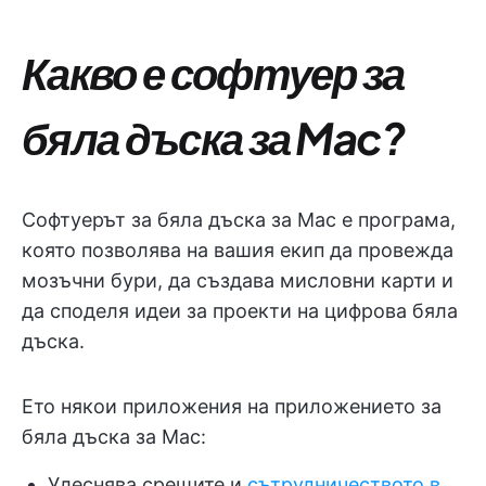
Какво е софтуер за
бяла дъска за Mac?
Софтуерът за бяла дъска за Mac е програма,
която позволява на вашия екип да провежда
мозъчни бури, да създава мисловни карти и
да споделя идеи за проекти на цифрова бяла
дъска.
Ето някои приложения на приложението за
бяла дъска за Mac:
Улеснява срещите и
сътрудничеството в