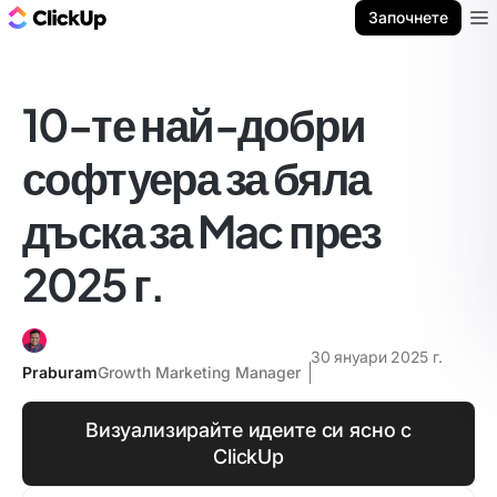
ClickUp блог
Започнете
Ope
10-те най-добри
софтуера за бяла
дъска за Mac през
2025 г.
30 януари 2025 г.
Praburam
Growth Marketing Manager
Визуализирайте идеите си ясно с
ClickUp