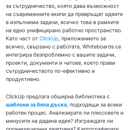
за сътрудничество, която дава възможност
на съвременните екипи да превръщат идеите
в изпълними задачи, всичко това в рамките
на едно унифицирано работно пространство.
Като част от
ClickUp
, приложението за
всичко, свързано с работата, Whiteboards се
интегрира безпроблемно с вашите задачи,
проекти, документи и чатове, което прави
сътрудничеството по-ефективно и
продуктивно.
ClickUp предлага обширна библиотека с
шаблони за бяла дъска
, подходящи за всеки
работен процес. Анализирате ли плюсовете и
минусите на дадена идея? Изграждате ли
организационна диаграма? Картографирате