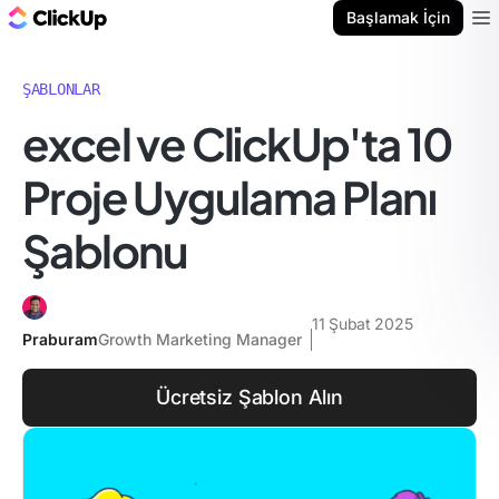
ClickUp Blog
Başlamak İçin
Ope
ŞABLONLAR
excel ve ClickUp'ta 10
Proje Uygulama Planı
Şablonu
11 Şubat 2025
Praburam
Growth Marketing Manager
Ücretsiz Şablon Alın