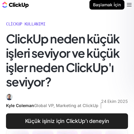
ClickUp Blog
Başlamak İçin
Ope
CLICKUP KULLANIMI
ClickUp neden küçük
işleri seviyor ve küçük
işler neden ClickUp'ı
seviyor?
24 Ekim 2025
Kyle Coleman
Global VP, Marketing at ClickUp
Küçük işiniz için ClickUp'ı deneyin