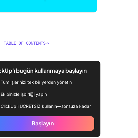
TABLE OF CONTENTS
ckUp'ı bugün kullanmaya başlayın
Tüm işlerinizi tek bir yerden yönetin
Ekibinizle işbirliği yapın
ClickUp'ı ÜCRETSİZ kullanın—sonsuza kadar
Başlayın