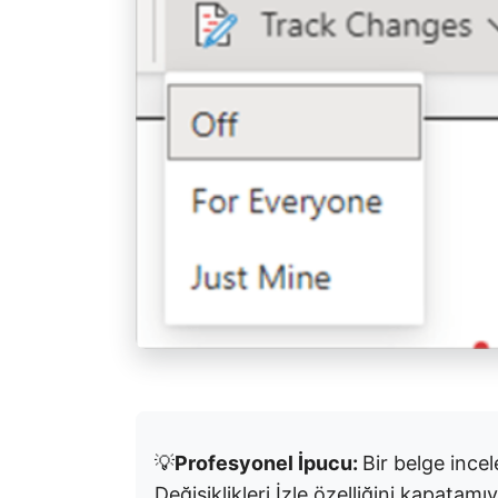
💡
Profesyonel İpucu:
Bir belge incel
Değişiklikleri İzle özelliğini kapata