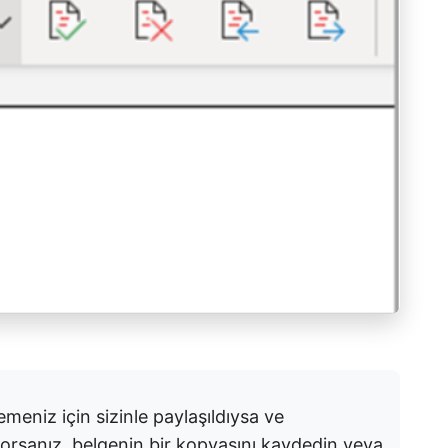
emeniz için sizinle paylaşıldıysa ve
mıyorsanız, belgenin bir kopyasını kaydedin veya