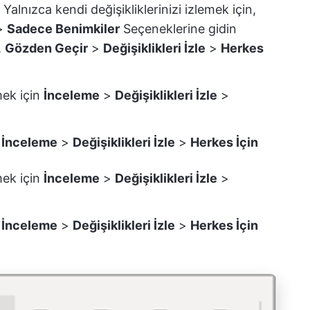
z Yalnızca kendi değişikliklerinizi izlemek için,
>
Sadece Benimkiler
Seçeneklerine gidin
,
Gözden Geçir
>
Değişiklikleri İzle
>
Herkes
mek için
İnceleme
>
Değişiklikleri İzle
>
n
İnceleme
>
Değişiklikleri İzle
>
Herkes İçin
mek için
İnceleme
>
Değişiklikleri İzle
>
n
İnceleme
>
Değişiklikleri İzle
>
Herkes İçin