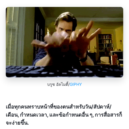
บรูซ อัลไมตี้/
GIPHY
เมื่อทุกคนทราบหน้าที่ของตนสำหรับวัน/สัปดาห์/
เดือน, กำหนดเวลา, และข้อกำหนดอื่น ๆ, การสื่อสารก็
จะง่ายขึ้น.