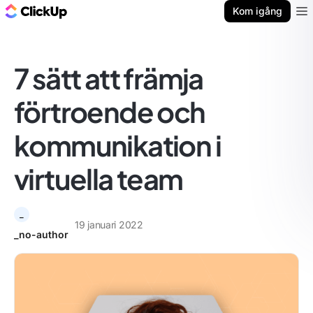
ClickUp-bloggen
Kom igång
Ope
7 sätt att främja
förtroende och
kommunikation i
virtuella team
_
19 januari 2022
_no-author