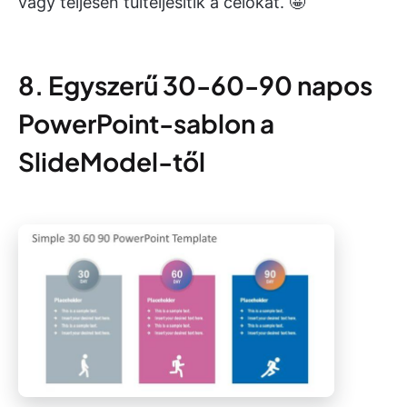
vagy teljesen túlteljesítik a célokat. 🤩
8. Egyszerű 30-60-90 napos
PowerPoint-sablon a
SlideModel-től