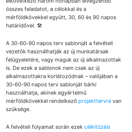
elkövetkező három hónapban elvégzendő
összes feladatot, a célokkal és a
mérföldkövekkel együtt, 30, 60 és 90 napos
határidővel. 🛠️
A 30-60-90 napos terv sablonját a felvételi
vezetők használhatják az új munkatársak
felügyeletére, vagy maguk az új alkalmazottak
is. De ezek a sablonok nem csak az új
alkalmazottakra korlátozódnak – valójában a
30-60-90 napos terv sablonját bárki
használhatja, akinek egyértelmű
mérföldkövekkel rendelkező
projekttervre
van
szüksége.
A felvételi folyamat során ezek
célkitűzési