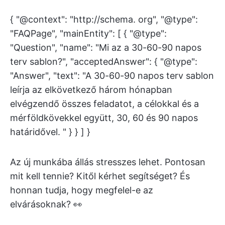
{ "@context": "http://schema. org", "@type":
"FAQPage", "mainEntity": [ { "@type":
"Question", "name": "Mi az a 30-60-90 napos
terv sablon?", "acceptedAnswer": { "@type":
"Answer", "text": "A 30-60-90 napos terv sablon
leírja az elkövetkező három hónapban
elvégzendő összes feladatot, a célokkal és a
mérföldkövekkel együtt, 30, 60 és 90 napos
határidővel. " } } ] }
Az új munkába állás stresszes lehet. Pontosan
mit kell tennie? Kitől kérhet segítséget? És
honnan tudja, hogy megfelel-e az
elvárásoknak? 👀