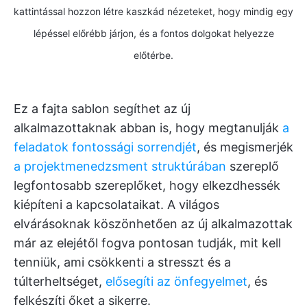
kattintással hozzon létre kaszkád nézeteket, hogy mindig egy
lépéssel előrébb járjon, és a fontos dolgokat helyezze
előtérbe.
Ez a fajta sablon segíthet az új
alkalmazottaknak abban is, hogy megtanulják
a
feladatok fontossági sorrendjét
, és megismerjék
a projektmenedzsment struktúrában
szereplő
legfontosabb szereplőket, hogy elkezdhessék
kiépíteni a kapcsolataikat. A világos
elvárásoknak köszönhetően az új alkalmazottak
már az elejétől fogva pontosan tudják, mit kell
tenniük, ami csökkenti a stresszt és a
túlterheltséget,
elősegíti az önfegyelmet
, és
felkészíti őket a sikerre.