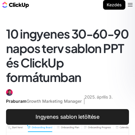
ClickUp blog
Kezdés
Ope
10 ingyenes 30-60-90
napos terv sablon PPT
és ClickUp
formátumban
2025. április 3.
Praburam
Growth Marketing Manager
Ingyenes sablon letöltése