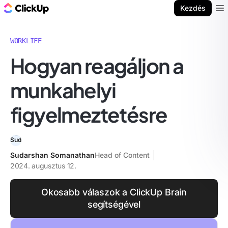
ClickUp blog
Kezdés
Ope
WORKLIFE
Hogyan reagáljon a
munkahelyi
figyelmeztetésre
Sudarshan Somanathan
Head of Content
2024. augusztus 12.
Okosabb válaszok a ClickUp Brain
segítségével