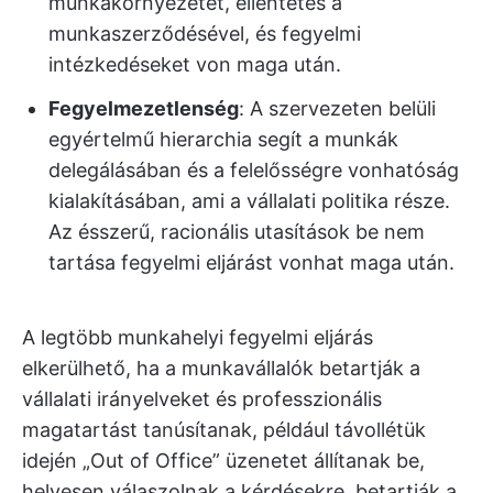
munkakörnyezetet, ellentétes a
munkaszerződésével, és fegyelmi
intézkedéseket von maga után.
Fegyelmezetlenség
: A szervezeten belüli
egyértelmű hierarchia segít a munkák
delegálásában és a felelősségre vonhatóság
kialakításában, ami a vállalati politika része.
Az ésszerű, racionális utasítások be nem
tartása fegyelmi eljárást vonhat maga után.
A legtöbb munkahelyi fegyelmi eljárás
elkerülhető, ha a munkavállalók betartják a
vállalati irányelveket és professzionális
magatartást tanúsítanak, például távollétük
idején „Out of Office” üzenetet állítanak be,
helyesen válaszolnak a kérdésekre, betartják a