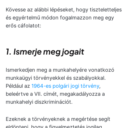
Kövesse az alábbi lépéseket, hogy tiszteletteljes
és egyértelmű módon fogalmazzon meg egy
erős cáfolatot:
1. Ismerje meg jogait
Ismerkedjen meg a munkahelyére vonatkozó
munkaügyi törvényekkel és szabályokkal.
Például az
1964-es polgári jogi törvény
,
beleértve a VII. címét, megakadályozza a
munkahelyi diszkriminációt.
Ezeknek a törvényeknek a megértése segít
eldönteni, hogy a figyelmeztetés jogilag