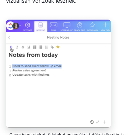
vizuálisan vonzóak lesznek.
Gyors jegyzeteket, ötleteket és emlékeztetőket rögzíthet a