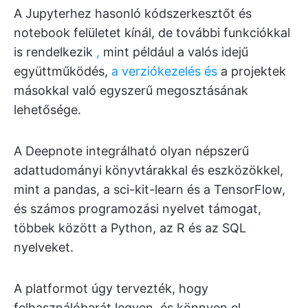
A Jupyterhez hasonló kódszerkesztőt és
notebook felületet kínál, de további funkciókkal
is rendelkezik
,
mint például a valós idejű
együttműködés,
a verziókezelés és
a projektek
másokkal való egyszerű megosztásának
lehetősége.
A Deepnote integrálható olyan népszerű
adattudományi könyvtárakkal és eszközökkel,
mint a pandas, a sci-kit-learn és a TensorFlow,
és számos programozási nyelvet támogat,
többek között a Python, az R és az SQL
nyelveket.
A platformot úgy tervezték, hogy
felhasználóbarát legyen, és könnyen el