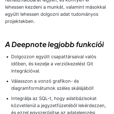
lehessen kezdeni a munkát, valamint másokkal
együtt lehessen dolgozni adat tudományos
projektekben.
A Deepnote legjobb funkciói
Dolgozzon együtt csapattársaival valós
időben, és kezelje a verziókezelést Git
integrációval.
Válasszon a vonzó grafikon- és
diagramformátumok széles skálájából!
Integrálja az SQL-t, hogy adatbázisokat
közvetlenül a jegyzetfüzetéből lekérdezzen,
és ezzel egyszerűsítse az adatelemzési