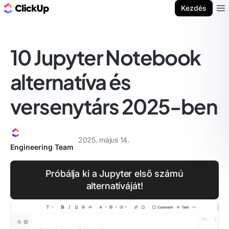
ClickUp blog
Kezdés
Ope
10 Jupyter Notebook
alternatíva és
versenytárs 2025-ben
2025. május 14.
Engineering Team
Próbálja ki a Jupyter első számú
alternatíváját!