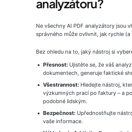
analyzátoru?
Ne všechny AI PDF analyzátory jsou v
správného může ovlivnit, jak rychle (a
Bez ohledu na to, jaký nástroj si vyb
Přesnost:
Ujistěte se, že váš analy
dokumentech, generuje faktické shrn
Všestrannost:
Hledejte nástroj, kt
výzkumných prací po faktury – a p
podobné lidským.
Bezpečnost:
Upřednostňujte nástroje
vaše informace.