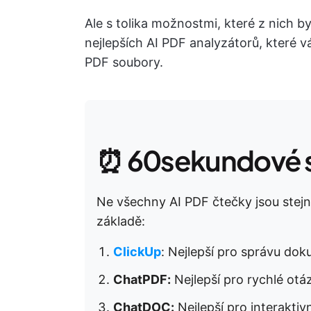
Ale s tolika možnostmi, které z nich b
nejlepších AI PDF analyzátorů, které vá
PDF soubory.
⏰ 60sekundové s
Ne všechny AI PDF čtečky jsou stejné
základě:
ClickUp
: Nejlepší pro správu do
ChatPDF:
Nejlepší pro rychlé otá
ChatDOC:
Nejlepší pro interaktiv