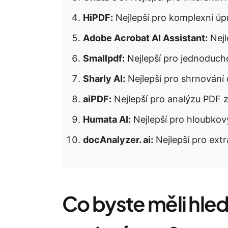
HiPDF:
Nejlepší pro komplexní ú
Adobe Acrobat AI Assistant:
Nejl
Smallpdf:
Nejlepší pro jednoduc
Sharly AI:
Nejlepší pro shrnování
aiPDF:
Nejlepší pro analýzu PDF 
Humata AI:
Nejlepší pro hloubko
docAnalyzer. ai:
Nejlepší pro extr
Co byste měli hled