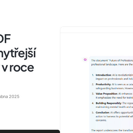
DF
ytřejší
 v roce
ubna 2025