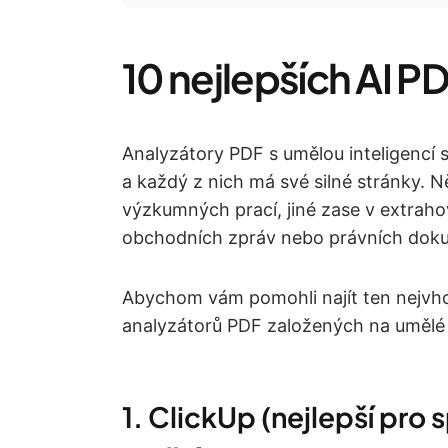
10 nejlepších AI P
Analyzátory PDF s umělou inteligencí 
a každý z nich má své silné stránky. N
výzkumných prací, jiné zase v extrahov
obchodních zpráv nebo právních dok
Abychom vám pomohli najít ten nejvho
analyzátorů PDF založených na umělé i
1. ClickUp (nejlepší pr