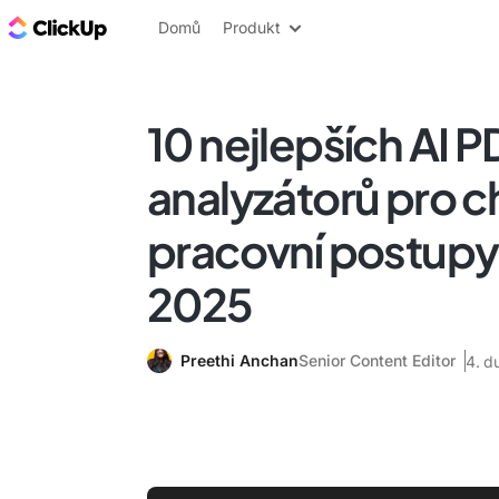
ClickUp blog
Domů
Produkt
10 nejlepších AI P
analyzátorů pro ch
pracovní postupy
2025
Preethi Anchan
Senior Content Editor
4. d