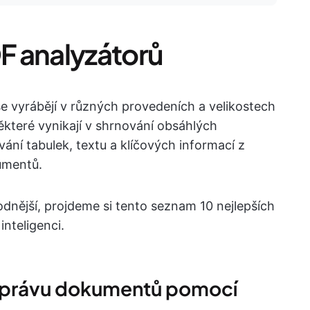
DF analyzátorů
se vyrábějí v různých provedeních a velikostech
ěkteré vynikají v shrnování obsáhlých
ání tabulek, textu a klíčových informací z
umentů.
dnější, projdeme si tento seznam 10 nejlepších
nteligenci.
o správu dokumentů pomocí