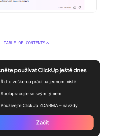
TABLE OF CONTENTS
něte používat ClickUp ještě dnes
Řiďte veškerou práci na jednom místě
Spolupracujte se svým týmem
Používejte ClickUp ZDARMA – navždy
Začít