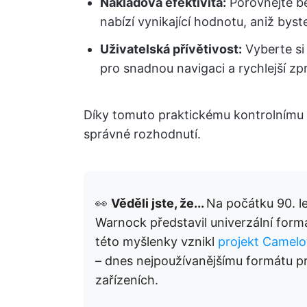
Nákladová efektivita:
Porovnejte be
nabízí vynikající hodnotu, aniž byst
Uživatelská přívětivost:
Vyberte si
pro snadnou navigaci a rychlejší zp
Díky tomuto praktickému kontrolnímu s
správné rozhodnutí.
👀
Věděli jste, že...
Na počátku 90. l
Warnock představil univerzální form
této myšlenky vznikl
projekt Camelo
– dnes nejpoužívanějšímu formátu pr
zařízeních.