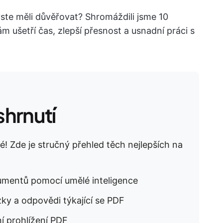
yste měli důvěřovat? Shromáždili jsme 10
m ušetří čas, zlepší přesnost a usnadní práci s
hrnutí
! Zde je stručný přehled těch nejlepších na
kumentů pomocí umělé inteligence
zky a odpovědi týkající se PDF
ní prohlížení PDF