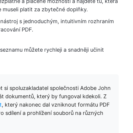
zplatné a placené možnosti a najděte tu, která
e museli platit za zbytečné doplňky.
 nástroj s jednoduchým, intuitivním rozhraním
racování PDF.
eznamu můžete rychleji a snadněji učinit
et si spoluzakladatel společnosti Adobe John
át dokumentů, který by fungoval kdekoli. Z
t
, který nakonec dal vzniknout formátu PDF
o sdílení a prohlížení souborů na různých