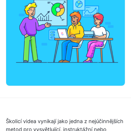
Školicí videa vynikají jako jedna z nejúčinnějších
metod pro vysvětlující, instruktážní nebo