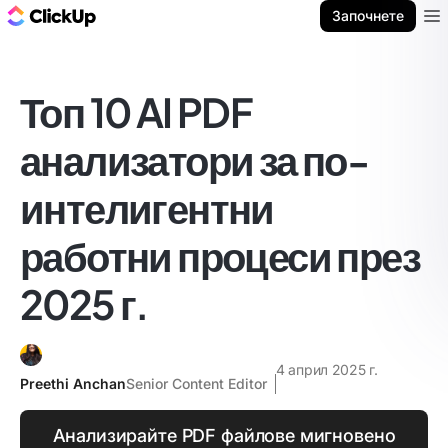
ClickUp блог
Започнете
Ope
Топ 10 AI PDF
анализатори за по-
интелигентни
работни процеси през
2025 г.
4 април 2025 г.
Preethi Anchan
Senior Content Editor
Анализирайте PDF файлове мигновено