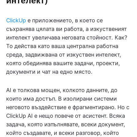
ClickUp
е приложението, в което се
съхранява цялата ви работа, а изкуственият
интелект увеличава неговата стойност
.
Как?
То действа като ваша централна работна
среда, задвижвана от изкуствен интелект,
която обединява вашите задачи, проекти,
документи и чат на едно място.
AI е толкова мощен, колкото данните, до
които има достъп. В изолирани системи
неговото въздействие е фрагментирано. Но с
ClickUp AI е нещо повече от асистент. Всяка
задача, която изпълнявате, всеки документ,
който създавате, и всеки разговор, който