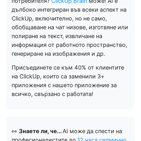
потребителя?
ClickUp Brain
може! AI е
дълбоко интегриран във всеки аспект на
ClickUp, включително, но не само,
обобщаване на чат низове, изготвяне или
полиране на текст, извличане на
информация от работното пространство,
генериране на изображения и др.
Присъединете се към 40% от клиентите
на ClickUp, които са заменили 3+
приложения с нашето приложение за
всичко, свързано с работата!
👀
Знаете ли, че...
AI може да спести на
професионалистите до
12 часа седмично
.