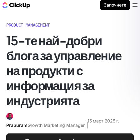
ClickUp блог
Започнете
Ope
PRODUCT MANAGEMENT
15-те най-добри
блога за управление
на продукти с
информация за
индустрията
15 март 2025 г.
Praburam
Growth Marketing Manager