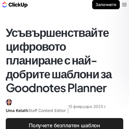
ClickUp блог
Започнете
Ope
Усъвършенствайте
цифровото
планиране с най-
добрите шаблони за
Goodnotes Planner
15 февруари 2025 г.
Uma Kelath
Staff Content Editor
Получете безплатен шаблон