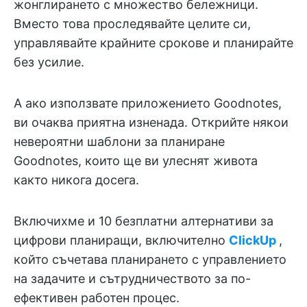
жонглирането с множество бележници.
Вместо това проследявайте целите си,
управлявайте крайните срокове и планирайте
без усилие.
А ако използвате приложението Goodnotes,
ви очаква приятна изненада. Открийте някои
невероятни шаблони за планиране
Goodnotes, които ще ви улеснят живота
както никога досега.
Включихме и 10 безплатни алтернативи за
цифрови планиращи, включително
ClickUp
,
който съчетава планирането с управлението
на задачите и сътрудничеството за по-
ефективен работен процес.