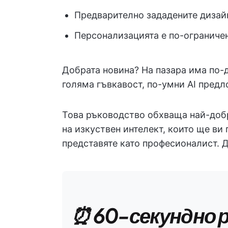
Предварително зададените дизай
Персонализацията е по-ограничен
Добрата новина? На пазара има по-д
голяма гъвкавост, по-умни AI пред
Това ръководство обхваща най-добр
на изкуствен интелект, които ще ви
представяте като професионалист. Д
⏰ 60-секундно 