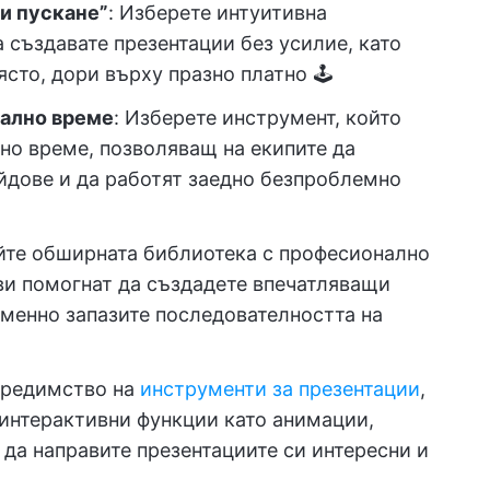
и пускане”
: Изберете интуитивна
 създавате презентации без усилие, като
ясто, дори върху празно платно 🕹️
еално време
: Изберете инструмент, който
но време, позволяващ на екипите да
йдове и да работят заедно безпроблемно
айте обширната библиотека с професионално
ви помогнат да създадете впечатляващи
менно запазите последователността на
 предимство на
инструменти за презентации
,
 интерактивни функции като анимации,
 да направите презентациите си интересни и