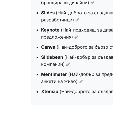
брандирани дизайни) ✅
Slides
(Най-доброто за създава
разработчици) ✅
Keynote
(Най-подходящ за диза
предложения) ✅
Canva
(Най-доброто за бързо с
Slidebean
(Най-добър за създав
компании) ✅
Mentimeter
(Най-добър за пред
анкети на живо) ✅
Xtensio
(Най-доброто за създав