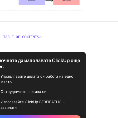
TABLE OF CONTENTS
почнете да използвате ClickUp още
ес
Управлявайте цялата си работа на едно
място
Сътрудничете с екипа си
Използвайте ClickUp БЕЗПЛАТНО –
завинаги