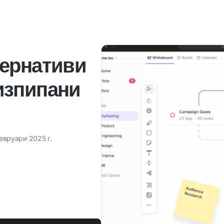
тернативи
а изпипани
евруари 2025 г.