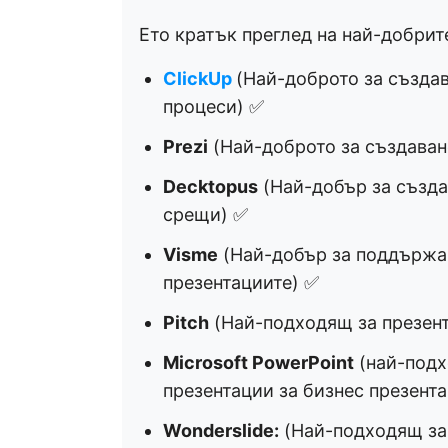
Ето кратък преглед на най-добрите 
ClickUp
(Най-доброто за създа
процеси) ✅
Prezi
(Най-доброто за създаван
Decktopus
(Най-добър за създа
срещи) ✅
Visme
(Най-добър за поддържан
презентациите) ✅
Pitch
(Най-подходящ за презент
Microsoft PowerPoint
(най-подх
презентации за бизнес презент
Wonderslide:
(Най-подходящ за 