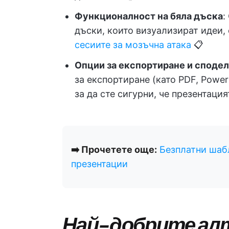
Функционалност на бяла дъска
:
дъски, които визуализират идеи
сесиите за мозъчна атака
📋
Опции за експортиране и споде
за експортиране (като PDF, PowerP
за да сте сигурни, че презентаци
➡️ Прочетете още:
Безплатни шабл
презентации
Най-добрите ал