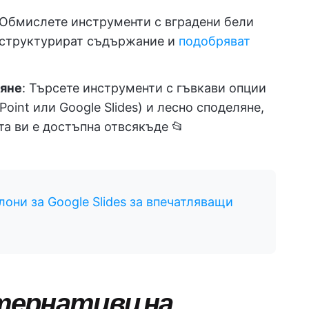
 Обмислете инструменти с вградени бели
, структурират съдържание и
подобряват
ляне
: Търсете инструменти с гъвкави опции
oint или Google Slides) и лесно споделяне,
ята ви е достъпна отвсякъде 📂
они за Google Slides за впечатляващи
тернативи на