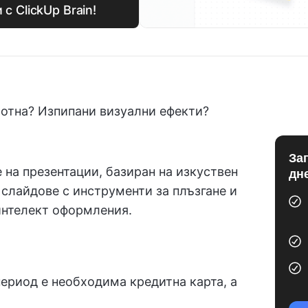
с ClickUp Brain!
хотна? Изпипани визуални ефекти?
За
не на презентации, базиран на изкуствен
дн
 слайдове с инструменти за плъзгане и
 интелект оформления.
период е необходима кредитна карта, а