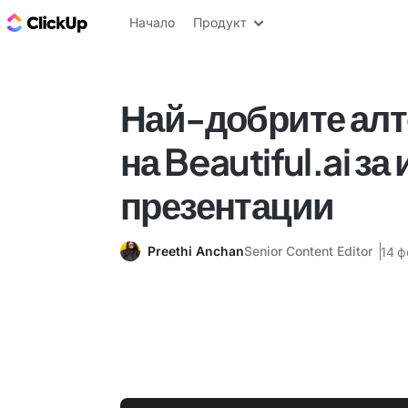
ClickUp блог
Начало
Продукт
Най-добрите ал
на Beautiful.ai з
презентации
Preethi Anchan
Senior Content Editor
14 ф