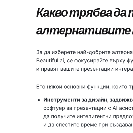
Какво трябва да
алтернативите на
За да изберете най-добрите алтерна
Beautiful.ai, се фокусирайте върху 
и правят вашите презентации интера
Ето някои основни функции, които т
Инструменти за дизайн, задвижв
софтуер за презентации с AI асис
да получите интелигентни предл
и да спестите време при създава