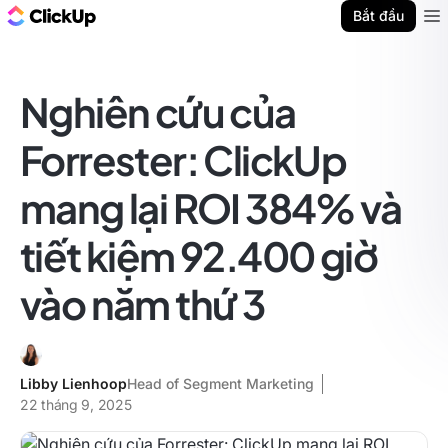
ClickUp Blog
Bắt đầu
Ope
Nghiên cứu của
Forrester: ClickUp
mang lại ROI 384% và
tiết kiệm 92.400 giờ
vào năm thứ 3
Libby Lienhoop
Head of Segment Marketing
22 tháng 9, 2025