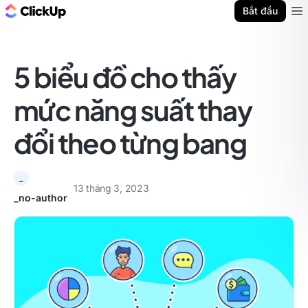
ClickUp Blog
Bắt đầu
Ope
5 biểu đồ cho thấy
mức năng suất thay
đổi theo từng bang
_
13 tháng 3, 2023
_no-author