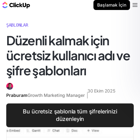
ClickUp Blog
Başlamak İçin
Ope
ŞABLONLAR
Düzenli kalmak için
ücretsiz kullanıcı adı ve
şifre şablonları
30 Ekim 2025
Praburam
Growth Marketing Manager
Bu ücretsiz şablonla tüm şifrelerinizi
düzenleyin