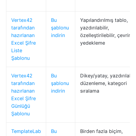
Vertex42
Bu
Yapılandırılmış tablo,
tarafından
şablonu
yazdırılabilir,
hazırlanan
indirin
özelleştirilebilir, çevrimd
Excel Şifre
yedekleme
Liste
Şablonu
Vertex42
Bu
Dikey/yatay, yazdırılabili
tarafından
şablonu
düzenleme, kategori
hazırlanan
indirin
sıralama
Excel Şifre
Günlüğü
Şablonu
TemplateLab
Bu
Birden fazla biçim,