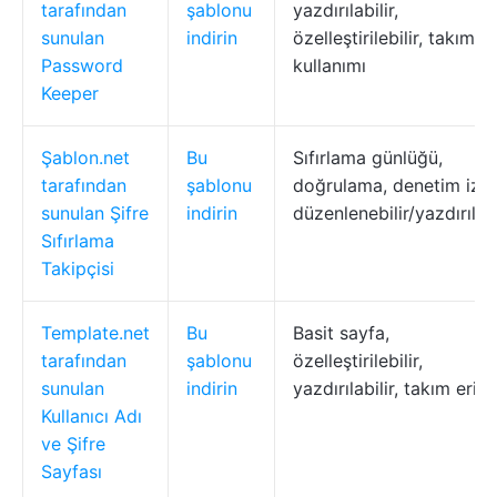
tarafından
şablonu
yazdırılabilir,
sunulan
indirin
özelleştirilebilir, takım/ai
Password
kullanımı
Keeper
Şablon.net
Bu
Sıfırlama günlüğü,
tarafından
şablonu
doğrulama, denetim izi,
sunulan Şifre
indirin
düzenlenebilir/yazdırılabi
Sıfırlama
Takipçisi
Template.net
Bu
Basit sayfa,
tarafından
şablonu
özelleştirilebilir,
sunulan
indirin
yazdırılabilir, takım erişi
Kullanıcı Adı
ve Şifre
Sayfası