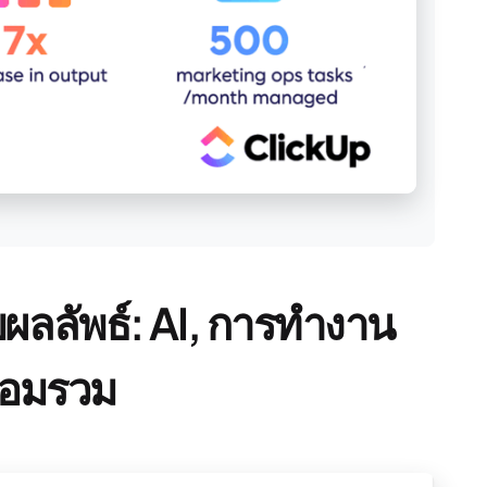
อบผลลัพธ์: AI, การทำงาน
ลอมรวม