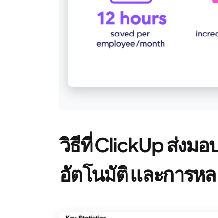
วิธีที่ ClickUp ส่งม
อัตโนมัติ และการห