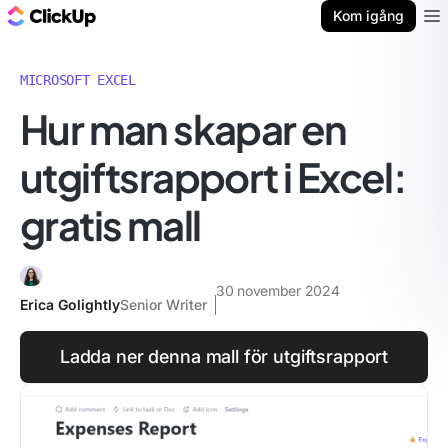
ClickUp-bloggen
Kom igång
Ope
MICROSOFT EXCEL
Hur man skapar en
utgiftsrapport i Excel:
gratis mall
30 november 2024
Erica Golightly
Senior Writer
Ladda ner denna mall för utgiftsrapport