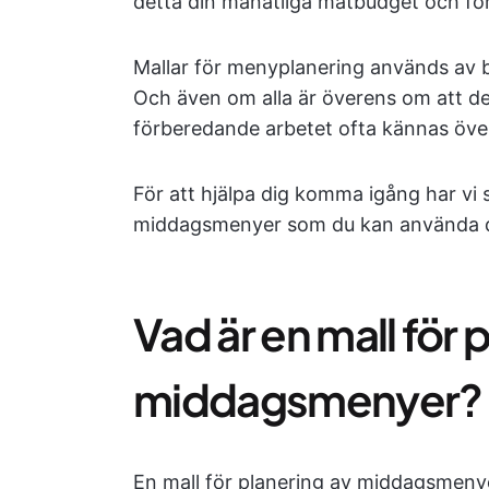
detta din månatliga matbudget och förh
Mallar för menyplanering används av b
Och även om alla är överens om att de
förberedande arbetet ofta kännas öve
För att hjälpa dig komma igång har vi 
middagsmenyer som du kan använda d
Vad är en mall för 
middagsmenyer?
En mall för planering av middagsmenyer