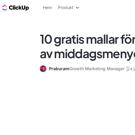
ClickUp-bloggen
Hem
Produkt
10 gratis mallar fö
av middagsmeny
Praburam
Growth Marketing Manager
24 