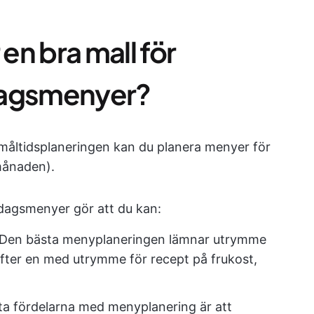
n bra mall för
dagsmenyer?
måltidsplaneringen kan du planera menyer för
 månaden).
ddagsmenyer gör att du kan:
Den bästa menyplaneringen lämnar utrymme
efter en med utrymme för recept på frukost,
ta fördelarna med menyplanering är att