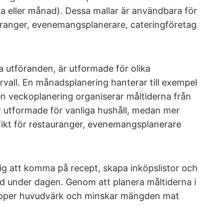
cka eller månad). Dessa mallar är användbara för
uranger, evenemangsplanerare, cateringföretag
ka utföranden, är utformade för olika
rvall. En månadsplanering hanterar till exempel
n veckoplanering organiserar måltiderna från
 är utformade för vanliga hushåll, medan mer
fikt för restauranger, evenemangsplanerare
dig att komma på recept, skapa inköpslistor och
id under dagen. Genom att planera måltiderna i
lipper huvudvärk och minskar mängden mat