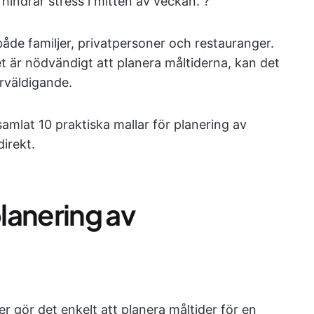
indrar stress i mitten av veckan. ?
åde familjer, privatpersoner och restauranger.
t är nödvändigt att planera måltiderna, kan det
rväldigande.
samlat 10 praktiska mallar för planering av
irekt.
planering av
 gör det enkelt att planera måltider för en