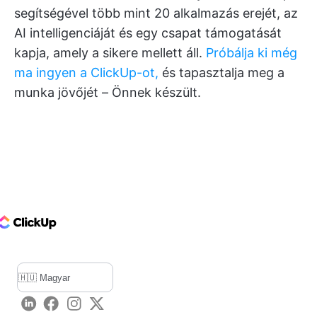
segítségével több mint 20 alkalmazás erejét, az
AI intelligenciáját és egy csapat támogatását
kapja, amely a sikere mellett áll.
Próbálja ki még
ma ingyen a ClickUp-ot,
és tapasztalja meg a
munka jövőjét – Önnek készült.
ClickUp Logo
LinkedIn
Facebook
Instagram
Twitter