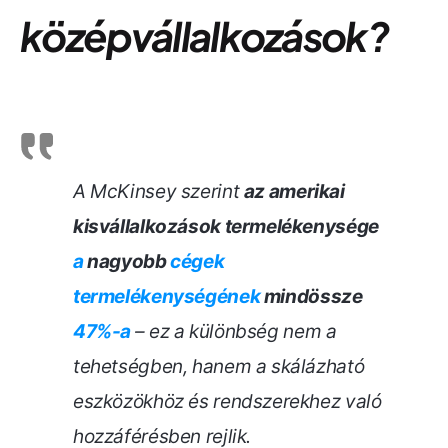
középvállalkozások?
A McKinsey szerint
az amerikai
kisvállalkozások termelékenysége
a
nagyobb
cégek
termelékenységének
mindössze
47%-a
– ez a különbség nem a
tehetségben, hanem a skálázható
eszközökhöz és rendszerekhez való
hozzáférésben rejlik.