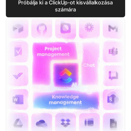
Próbálja ki a ClickUp-ot kisvállalkozása
számára