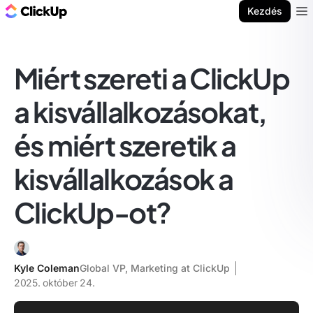
ClickUp blog
Kezdés
Ope
Miért szereti a ClickUp
a kisvállalkozásokat,
és miért szeretik a
kisvállalkozások a
ClickUp-ot?
Kyle Coleman
Global VP, Marketing at ClickUp
2025. október 24.