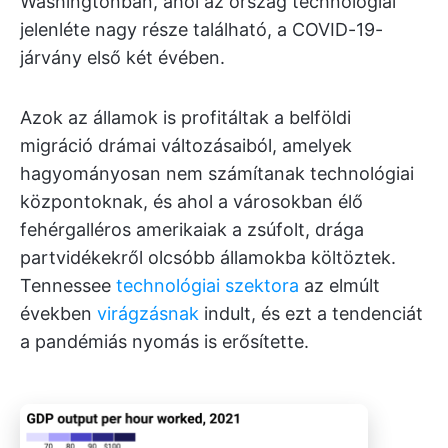
Washingtonban, ahol az ország technológiai
jelenléte nagy része található, a COVID-19-
járvány első két évében.
Azok az államok is profitáltak a belföldi
migráció drámai változásaiból, amelyek
hagyományosan nem számítanak technológiai
központoknak, és ahol a városokban élő
fehérgalléros amerikaiak a zsúfolt, drága
partvidékekről olcsóbb államokba költöztek.
Tennessee
technológiai szektora
az elmúlt
években
virágzásnak
indult, és ezt a tendenciát
a pandémiás nyomás is erősítette.