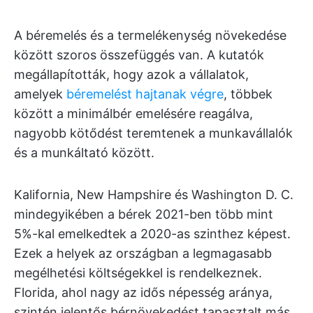
A béremelés és a termelékenység növekedése
között szoros összefüggés van. A kutatók
megállapították, hogy azok a vállalatok,
amelyek
béremelést hajtanak végre
, többek
között a minimálbér emelésére reagálva,
nagyobb kötődést teremtenek a munkavállalók
és a munkáltató között.
Kalifornia, New Hampshire és Washington D. C.
mindegyikében a bérek 2021-ben több mint
5%-kal emelkedtek a 2020-as szinthez képest.
Ezek a helyek az országban a legmagasabb
megélhetési költségekkel is rendelkeznek.
Florida, ahol nagy az idős népesség aránya,
szintén jelentős bérnövekedést tapasztalt más