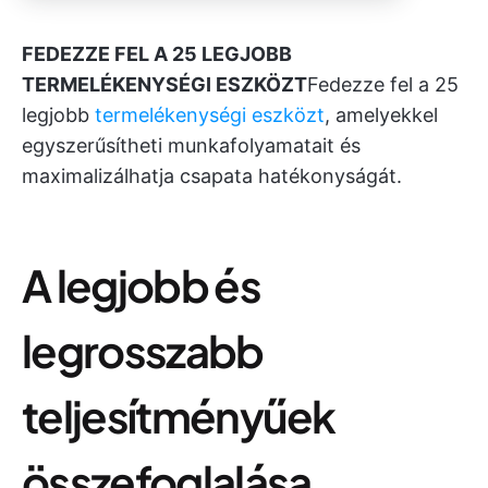
FEDEZZE FEL A 25 LEGJOBB
TERMELÉKENYSÉGI ESZKÖZT
Fedezze fel a 25
legjobb
termelékenységi eszközt
, amelyekkel
egyszerűsítheti munkafolyamatait és
maximalizálhatja csapata hatékonyságát.
A legjobb és
legrosszabb
teljesítményűek
összefoglalása