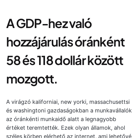
A GDP-hez való
hozzájárulás óránként
58 és 118 dollár között
mozgott.
A virágzó kaliforniai, new yorki, massachusettsi
és washingtoni gazdaságokban a munkavállalók
az óránkénti munkaidő alatt a legnagyobb
értéket teremtették. Ezek olyan államok, ahol
széles körben elérhető az internet, ami lehetővé