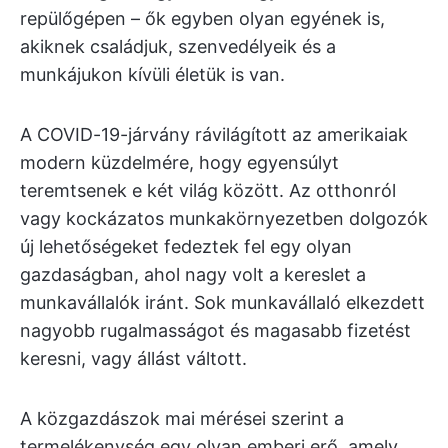
repülőgépen – ők egyben olyan egyének is,
akiknek családjuk, szenvedélyeik és a
munkájukon kívüli életük is van.
A COVID-19-járvány rávilágított az amerikaiak
modern küzdelmére, hogy egyensúlyt
teremtsenek e két világ között. Az otthonról
vagy kockázatos munkakörnyezetben dolgozók
új lehetőségeket fedeztek fel egy olyan
gazdaságban, ahol nagy volt a kereslet a
munkavállalók iránt. Sok munkavállaló elkezdett
nagyobb rugalmasságot és magasabb fizetést
keresni, vagy állást váltott.
A közgazdászok mai mérései szerint a
termelékenység egy olyan emberi erő, amely