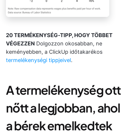
20 TERMÉKENYSÉG-TIPP, HOGY TÖBBET
VÉGEZZEN
Dolgozzon okosabban, ne
keményebben, a ClickUp időtakarékos
termelékenységi tippjeivel
.
A termelékenység ott
nőtt a legjobban, ahol
a bérek emelkedtek