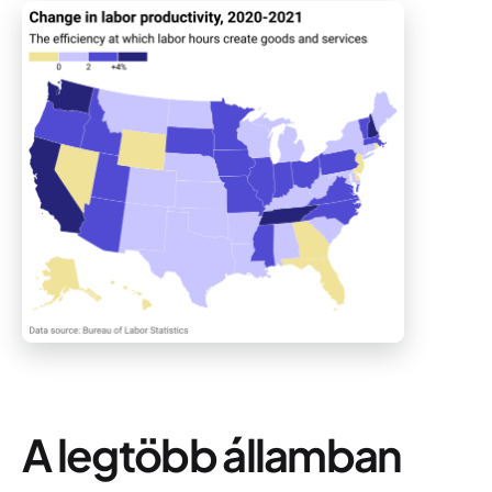
A legtöbb államban