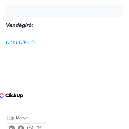
Vendégíró:
Dom DiFurio
ClickUp Logo