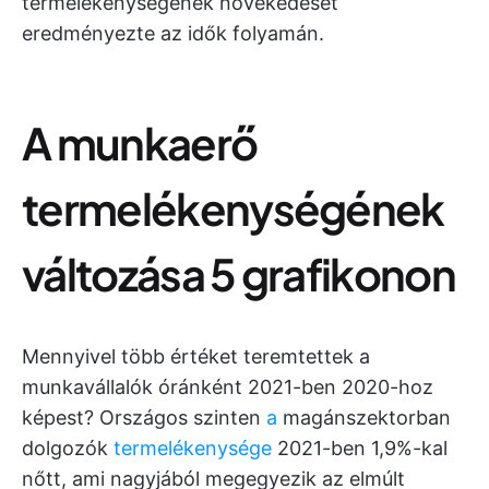
termelékenységének növekedését
eredményezte az idők folyamán.
A munkaerő
termelékenységének
változása 5 grafikonon
Mennyivel több értéket teremtettek a
munkavállalók óránként 2021-ben 2020-hoz
képest? Országos szinten
a
magánszektorban
dolgozók
termelékenysége
2021-ben 1,9%-kal
nőtt, ami nagyjából megegyezik az elmúlt