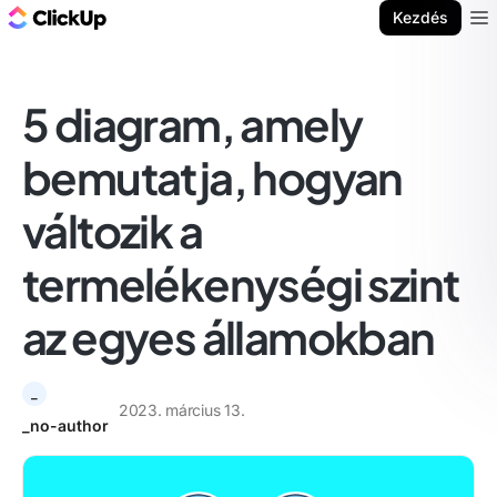
ClickUp blog
Kezdés
Ope
5 diagram, amely
bemutatja, hogyan
változik a
termelékenységi szint
az egyes államokban
_
2023. március 13.
_no-author