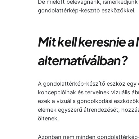
De mielőtt belevágnánk, ismerkedjünk 
gondolattérkép-készítő eszközökkel.
Mit kell keresnie 
alternatíváiban?
A gondolattérkép-készítő eszköz egy di
koncepcióinak és terveinek vizuális ábr
ezek a vizuális gondolkodási eszközök
elemek egyszerű átrendezését, hozzáad
öltenek.
Azonban nem minden gondolattérkép-