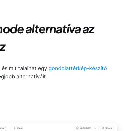
ode alternatíva az
z
 és mit találhat egy
gondolattérkép-készítő
jobb alternatíváit.