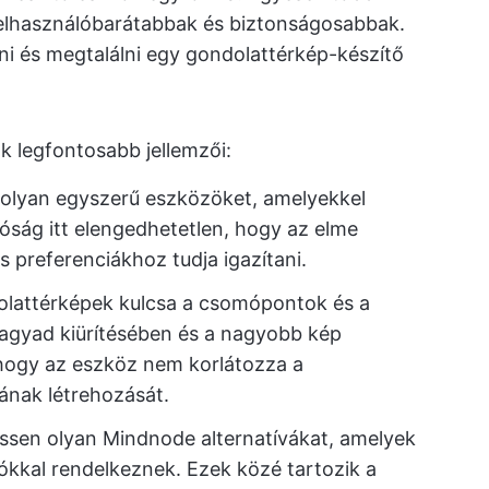
elhasználóbarátabbak és biztonságosabbak.
sni és megtalálni egy gondolattérkép-készítő
k legfontosabb jellemzői:
olyan egyszerű eszközöket, amelyekkel
tóság itt elengedhetetlen, hogy az elme
 preferenciákhoz tudja igazítani.
olattérképek kulcsa a csomópontok és a
 agyad kiürítésében és a nagyobb kép
hogy az eszköz nem korlátozza a
nak létrehozását.
essen olyan Mindnode alternatívákat, amelyek
kkal rendelkeznek. Ezek közé tartozik a