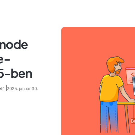
dnode
e-
25-ben
er
2025. január 30.