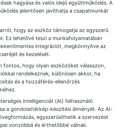
ések hagyása és valós idejű együttműködés. A
űködés jelentősen javíthatja a csapatmunkát
arról, hogy az eszköz támogatja az egyszerű
kat. Ez lehetővé teszi a munkafolyamatában
ökkenőmentes integrációt, megkönnyítve az
seréjét és kezelését.
 fontos, hogy olyan eszközöket válasszon,
iókkal rendelkeznek, különösen akkor, ha
osítás és a hozzáférés-ellenőrzés
lméhez.
erséges intelligenciát (AI) felhasználó
sa a gondolattérkép-készítési élményét. Az AI-
zövegformázás, egyszerűsíthetik a szervezést
képei vonzóbbá és érthetőbbé válnak.