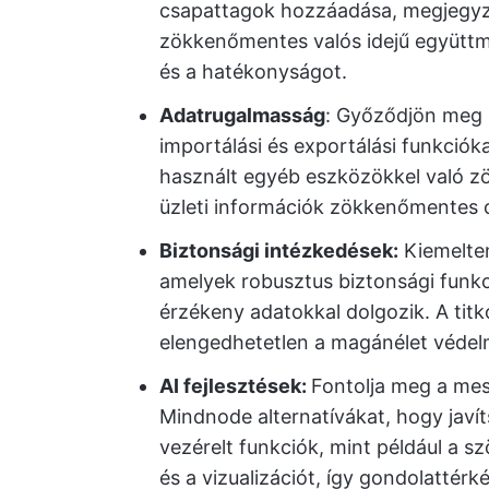
csapattagok hozzáadása, megjegyz
zökkenőmentes valós idejű együttm
és a hatékonyságot.
Adatrugalmasság
: Győződjön meg 
importálási és exportálási funkció
használt egyéb eszközökkel való z
üzleti információk zökkenőmentes c
Biztonsági intézkedések:
Kiemelten
amelyek robusztus biztonsági funkc
érzékeny adatokkal dolgozik. A titk
elengedhetetlen a magánélet véde
AI fejlesztések:
Fontolja meg a mest
Mindnode alternatívákat, hogy javít
vezérelt funkciók, mint például a s
és a vizualizációt, így gondolattér