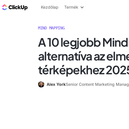
ClickUp blog
Kezdőlap
Termék
MIND MAPPING
A 10 legjobb Min
alternatíva az elm
térképekhez 20
Alex York
Senior Content Marketing Manag