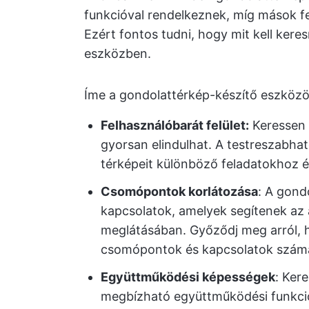
funkcióval rendelkeznek, míg mások f
Ezért fontos tudni, hogy mit kell kere
eszközben.
Íme a gondolattérkép-készítő eszközö
Felhasználóbarát felület:
Keressen 
gyorsan elindulhat. A testreszabha
térképeit különböző feladatokhoz és
Csomópontok korlátozása
: A gond
kapcsolatok, amelyek segítenek az
meglátásában. Győződj meg arról, 
csomópontok és kapcsolatok számá
Együttműködési képességek
: Ker
megbízható együttműködési funkció