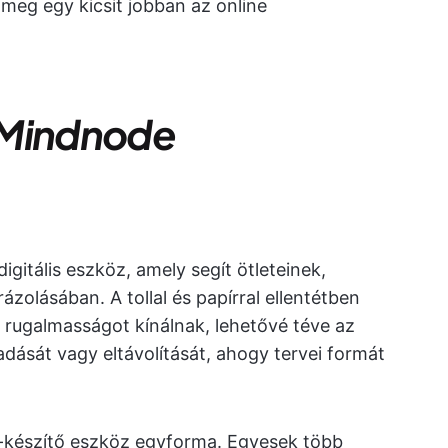
meg egy kicsit jobban az online
a Mindnode
gitális eszköz, amely segít ötleteinek,
ázolásában. A tollal és papírral ellentétben
 rugalmasságot kínálnak, lehetővé téve az
ását vagy eltávolítását, ahogy tervei formát
készítő eszköz egyforma. Egyesek több