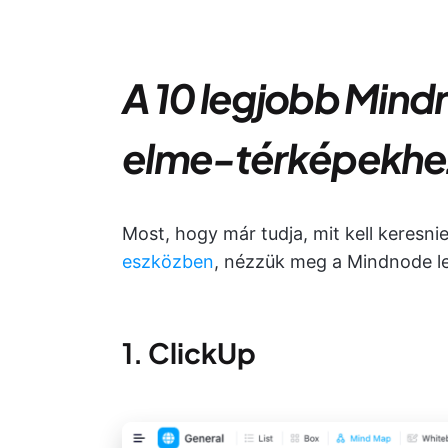
A 10 legjobb Mindn
elme-térképekhe
Most, hogy már tudja, mit kell keresnie
eszközben
, nézzük meg a Mindnode leg
1.
ClickUp