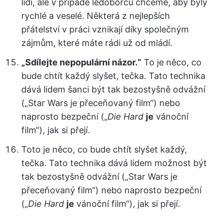
lidí, ale v případě ledoborců chceme, aby byly
rychlé a veselé. Některá z nejlepších
přátelství v práci vznikají díky společným
zájmům, které máte rádi už od mládí.
„Sdílejte nepopulární názor.“
To je něco, co
bude chtít každý slyšet, tečka. Tato technika
dává lidem šanci být tak bezostyšně odvážní
(„Star Wars je přeceňovaný film“) nebo
naprosto bezpeční („
Die Hard
je
vánoční
film“), jak si přejí.
Toto je něco, co bude chtít slyšet každý,
tečka. Tato technika dává lidem možnost být
tak bezostyšně odvážní („Star Wars je
přeceňovaný film“) nebo naprosto bezpeční
(„
Die Hard
je
vánoční film“), jak si přejí.