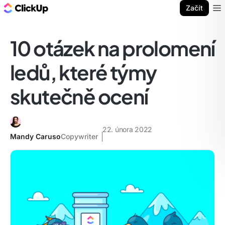
ClickUp blog
Začít
Ope
10 otázek na prolomení
ledů, které týmy
skutečně ocení
22. února 2022
Mandy Caruso
Copywriter