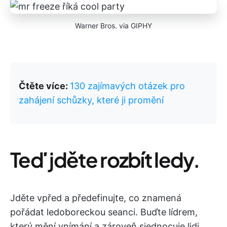
Warner Bros. via GIPHY
Čtěte více:
130 zajímavých otázek pro
zahájení schůzky, které ji promění
Teď jděte rozbít ledy.
Jděte vpřed a předefinujte, co znamená
pořádat ledoboreckou seanci. Buďte lídrem,
který mění vnímání a zároveň sjednocuje lidi.