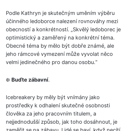
Podle Kathryn je skutečným uměním výběru
účinného ledoborce nalezení rovnováhy mezi
obecností a konkrétností. „Skvělý ledoborec je
optimistický a zaměřený na konkrétní téma.
Obecné téma by mělo být dobře známé, ale
jeho rámcové vymezení může vyvolat něco
velmi jedinečného pro danou osobu.“
❄️
Buďte zábavní
.
Icebreakery by měly být vnímány jako
prostředky k odhalení skutečné osobnosti
člověka za jeho pracovním titulem, a
nejjednodušší způsob, jak toho dosáhnout, je
zaměřit se na zábavu. Lidé se baví, když necítí