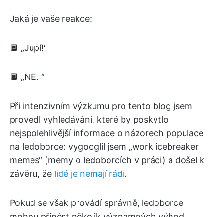
Jaká je vaše reakce:
🔲 „Jupí!“
🔲 „NE. “
Při intenzivním výzkumu pro tento blog jsem
provedl vyhledávání, které by poskytlo
nejspolehlivější informace o názorech populace
na ledoborce: vygooglil jsem „work icebreaker
memes“ (memy o ledoborcích v práci) a došel k
závěru, že
lidé je nemají rádi
.
Pokud se však provádí správně, ledoborce
mohou přinést několik významných výhod