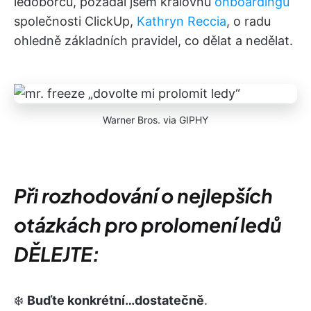
ledoborců, požádal jsem královnu
onboardingu
společnosti ClickUp,
Kathryn Reccia
, o radu
ohledně základních pravidel, co dělat a nedělat.
Warner Bros. via GIPHY
Při rozhodování o nejlepších
otázkách pro prolomení ledů
DĚLEJTE:
❄️
Buďte konkrétní…dostatečně
.