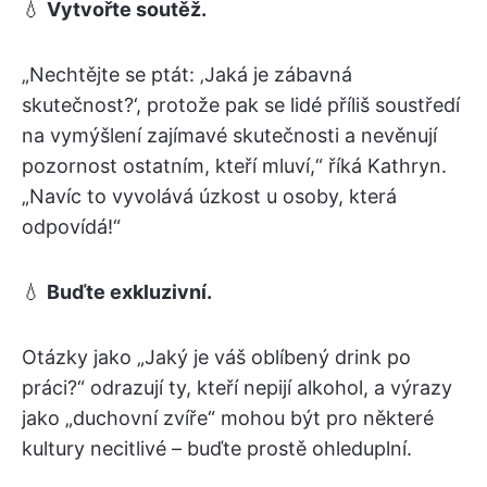
💧
Vytvořte soutěž.
„Nechtějte se ptát: ‚Jaká je zábavná
skutečnost?‘, protože pak se lidé příliš soustředí
na vymýšlení zajímavé skutečnosti a nevěnují
pozornost ostatním, kteří mluví,“ říká Kathryn.
„Navíc to vyvolává úzkost u osoby, která
odpovídá!“
💧
Buďte exkluzivní.
Otázky jako „Jaký je váš oblíbený drink po
práci?“ odrazují ty, kteří nepijí alkohol, a výrazy
jako „duchovní zvíře“ mohou být pro některé
kultury necitlivé – buďte prostě ohleduplní.