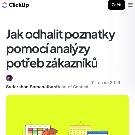
ClickUp blog
Začít
Ope
Jak odhalit poznatky
pomocí analýzy
potřeb zákazníků
12. února 2026
Sudarshan Somanathan
Head of Content