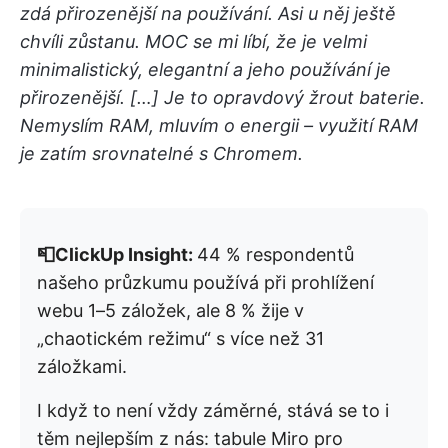
zdá přirozenější na používání. Asi u něj ještě
chvíli zůstanu.
MOC se mi líbí, že je velmi
minimalistický, elegantní a jeho používání je
přirozenější. […] Je to opravdový žrout baterie.
Nemyslím RAM, mluvím o energii – využití RAM
je zatím srovnatelné s Chromem.
📮ClickUp Insight:
44 % respondentů
našeho průzkumu používá při prohlížení
webu 1–5 záložek, ale 8 % žije v
„chaotickém režimu“ s více než 31
záložkami.
I když to není vždy záměrné, stává se to i
těm nejlepším z nás: tabule Miro pro