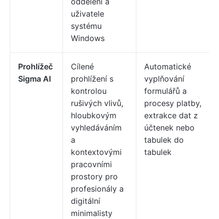
oddělení a
uživatele
systému
Windows
Prohlížeč
Cílené
Automatické
Sigma AI
prohlížení s
vyplňování
kontrolou
formulářů a
rušivých vlivů,
procesy platby,
hloubkovým
extrakce dat z
vyhledáváním
účtenek nebo
a
tabulek do
kontextovými
tabulek
pracovními
prostory pro
profesionály a
digitální
minimalisty