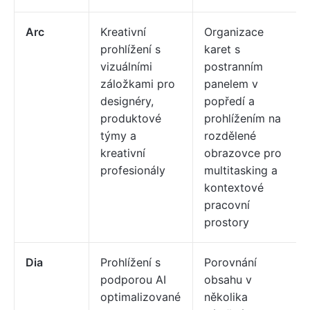
Arc
Kreativní
Organizace
prohlížení s
karet s
vizuálními
postranním
záložkami pro
panelem v
designéry,
popředí a
produktové
prohlížením na
týmy a
rozdělené
kreativní
obrazovce pro
profesionály
multitasking a
kontextové
pracovní
prostory
Dia
Prohlížení s
Porovnání
podporou AI
obsahu v
optimalizované
několika