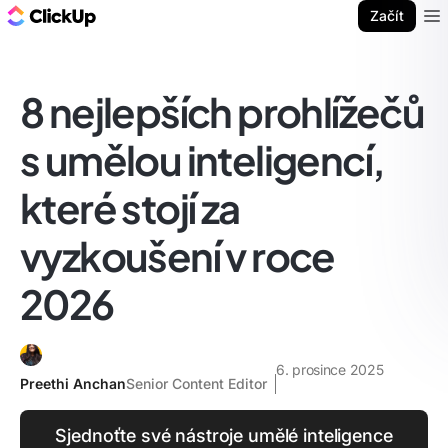
ClickUp blog
Začít
Ope
8 nejlepších prohlížečů
s umělou inteligencí,
které stojí za
vyzkoušení v roce
2026
6. prosince 2025
Preethi Anchan
Senior Content Editor
Sjednoťte své nástroje umělé inteligence