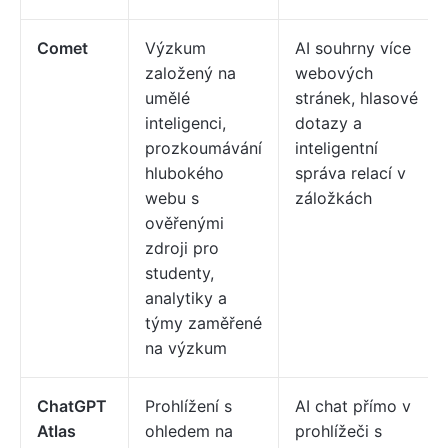
Comet
Výzkum
AI souhrny více
založený na
webových
umělé
stránek, hlasové
inteligenci,
dotazy a
prozkoumávání
inteligentní
hlubokého
správa relací v
webu s
záložkách
ověřenými
zdroji pro
studenty,
analytiky a
týmy zaměřené
na výzkum
ChatGPT
Prohlížení s
AI chat přímo v
Atlas
ohledem na
prohlížeči s