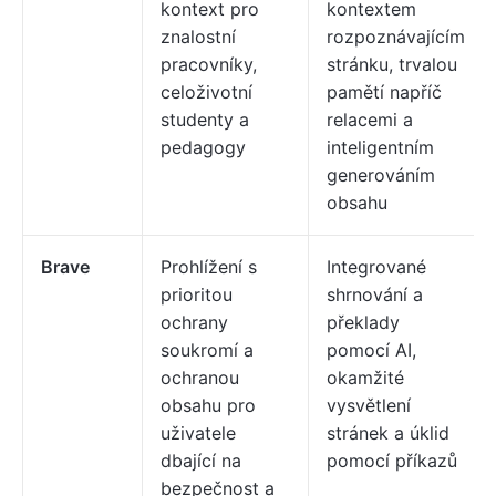
kontext pro
kontextem
znalostní
rozpoznávajícím
pracovníky,
stránku, trvalou
celoživotní
pamětí napříč
studenty a
relacemi a
pedagogy
inteligentním
generováním
obsahu
Brave
Prohlížení s
Integrované
prioritou
shrnování a
ochrany
překlady
soukromí a
pomocí AI,
ochranou
okamžité
obsahu pro
vysvětlení
uživatele
stránek a úklid
dbající na
pomocí příkazů
bezpečnost a