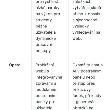
pro rychlost a
záložkách,
nízké nároky
vytváření úkolů
na výkon pro
přímo z obsahu
studenty,
a sjednocené
běžné
výsledky
uživatele a
vyhledávání na
dynamické
webu
pracovní
postupy
Opera
Prohlížení
Okamžitý chat s
webu s
AI v postranním
integrovanými
panelu nebo
zprávami a
přístup přes
modulárními
příkazový
postranními
řádek, překlady
panely pro
a generování
uživatele
obrázků na