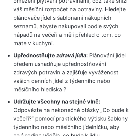
omezení plýtvání potravinami, což také sníží
váš měsíční rozpočet na potraviny. Hledejte
plánovače jídel s šablonami nákupních
seznamů, abyste nakupovali podle svých
nápadů na večeři a měli přehled o tom, co
máte v kuchyni.
Upřednostňujte
zdravá jídla
:
Plánování jídel
předem usnadňuje upřednostňování
zdravých potravin a zajišťuje vyváženost
vašich denních jídel z týdenního nebo
měsíčního hlediska ?
Udržujte všechny na stejné vlně:
Odpovězte na nekonečné otázky „Co bude k
večeři?“ pomocí praktického výtisku šablony
týdenního nebo měsíčního jídelníčku, aby
celá rodina věděla, co bude k jídlu.