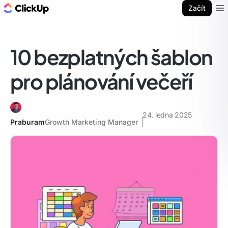
ClickUp blog
Začít
Ope
10 bezplatných šablon
pro plánování večeří
24. ledna 2025
Praburam
Growth Marketing Manager