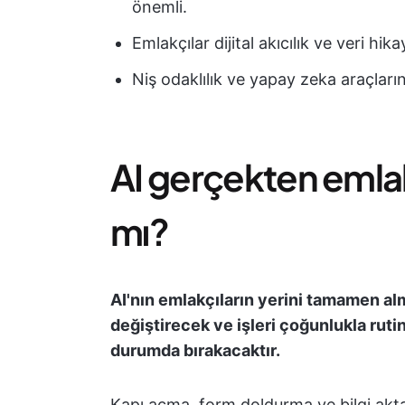
önemli.
Emlakçılar dijital akıcılık ve veri hik
Niş odaklılık ve yapay zeka araçların
AI gerçekten emlakç
mı?
AI'nın emlakçıların yerini tamamen alma
değiştirecek ve işleri çoğunlukla ruti
durumda bırakacaktır.
Kapı açma, form doldurma ve bilgi akta