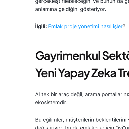
gerçekleştirilebileceğini ve bunun da 
anlamına geldiğini gösteriyor.
İlgili:
Emlak proje yönetimi nasıl işler
?
Gayrimenkul Sektö
Yeni Yapay Zeka Tr
AI tek bir araç değil, arama portalların
ekosistemdir.
Bu eğilimler, müşterilerin beklentilerin
değiştiriyor, bu da emlakçılar için "iyi