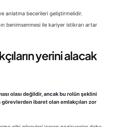
aye anlatma becerileri geliştirmelidir.
ın benimsenmesi ile kariyer istikrarı artar
ıların yerini alacak
sı olası değildir, ancak bu rolün şeklini
n görevlerden ibaret olan emlakçıları zor
rma gibi görevleri içeren pozisyonlar daha