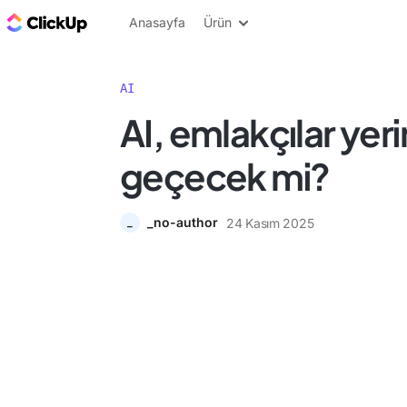
ClickUp Blog
Anasayfa
Ürün
AI
AI, emlakçılar yer
geçecek mi?
_no-author
24 Kasım 2025
_