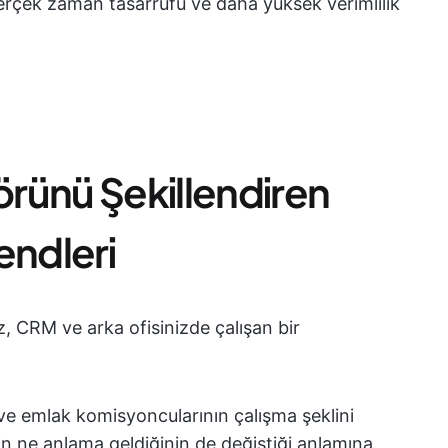
gerçek zaman tasarrufu ve daha yüksek verimlilik
rünü Şekillendiren
endleri
ız, CRM ve arka ofisinizde çalışan bir
i ve emlak komisyoncularının çalışma şeklini
"nin ne anlama geldiğinin de değiştiği anlamına