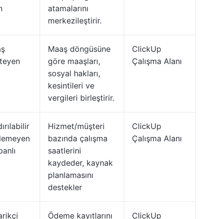
n
atamalarını
merkezileştirir.
aş
Maaş döngüsüne
ClickUp
steyen
göre maaşları,
Çalışma Alanı
sosyal hakları,
kesintileri ve
vergileri birleştirir.
rılabilir
Hizmet/müşteri
ClickUp
izlemeyen
bazında çalışma
Çalışma Alanı
banlı
saatlerini
kaydeder, kaynak
planlamasını
destekler
rikçi
Ödeme kayıtlarını
ClickUp