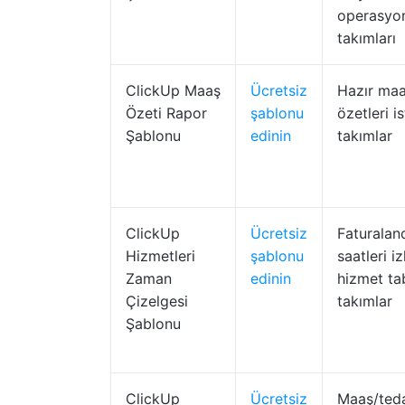
operasyo
takımları
ClickUp Maaş
Ücretsiz
Hazır ma
Özeti Rapor
şablonu
özetleri i
Şablonu
edinin
takımlar
ClickUp
Ücretsiz
Faturalandı
Hizmetleri
şablonu
saatleri 
Zaman
edinin
hizmet ta
Çizelgesi
takımlar
Şablonu
ClickUp
Ücretsiz
Maaş/teda