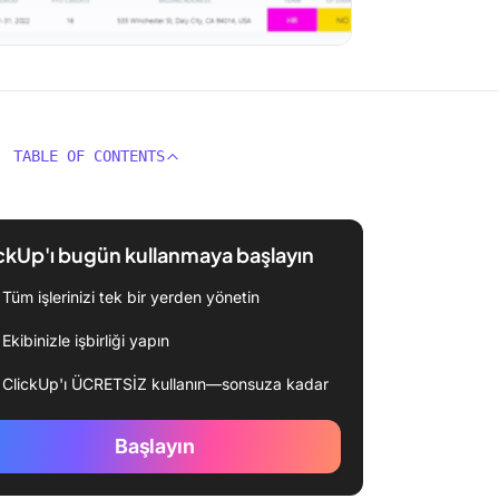
TABLE OF CONTENTS
ckUp'ı bugün kullanmaya başlayın
Tüm işlerinizi tek bir yerden yönetin
Ekibinizle işbirliği yapın
ClickUp'ı ÜCRETSİZ kullanın—sonsuza kadar
Başlayın