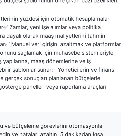
ş bütçesi şablonunun öne çıkan bazı özellikleri:
aatlerinin yüzdesi için otomatik hesaplamalar
r✅ Zamlar, yeni işe alımlar veya politika
ara dayalı olarak maaş maliyetlerini tahmin
lar✅ Manuel veri girişini azaltmak ve platformlar
yonunu sağlamak için muhasebe sistemleriyle
 yapılarına, maaş dönemlerine ve iş
ebilir şablonlar sunar✅ Yöneticilerin ve finans
 ve gerçek sonuçları planlanan bütçelerle
gösterge panelleri veya raporlama araçları
u ve bütçeleme görevlerini otomasyonla
din ve hataları azaltın. 5 dakikadan kısa