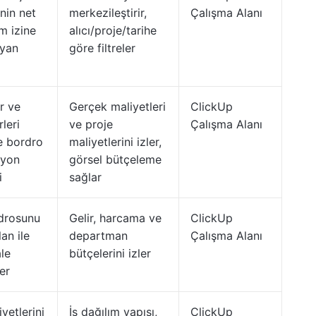
nin net
merkezileştirir,
Çalışma Alanı
m izine
alıcı/proje/tarihe
uyan
göre filtreler
r ve
Gerçek maliyetleri
ClickUp
rleri
ve proje
Çalışma Alanı
e bordro
maliyetlerini izler,
syon
görsel bütçeleme
i
sağlar
drosunu
Gelir, harcama ve
ClickUp
lan ile
departman
Çalışma Alanı
le
bütçelerini izler
ler
iyetlerini
İş dağılım yapısı,
ClickUp