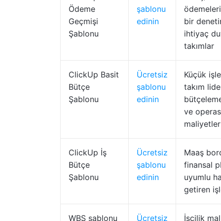
Ödeme
şablonu
ödemeleri
Geçmişi
edinin
bir deneti
Şablonu
ihtiyaç d
takımlar
ClickUp Basit
Ücretsiz
Küçük işle
Bütçe
şablonu
takım lide
Şablonu
edinin
bütçelem
ve opera
maliyetler
ClickUp İş
Ücretsiz
Maaş bor
Bütçe
şablonu
finansal p
Şablonu
edinin
uyumlu ha
getiren iş
WBS şablonu
Ücretsiz
İşçilik mal