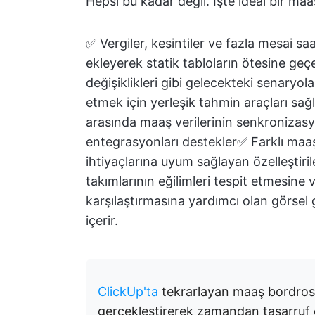
Hepsi bu kadar değil. İşte ideal bir maa
✅ Vergiler, kesintiler ve fazla mesai s
ekleyerek statik tabloların ötesine geçe
değişiklikleri gibi gelecekteki senaryol
etmek için yerleşik tahmin araçları sağ
arasında maaş verilerinin senkronizas
entegrasyonları destekler✅ Farklı maaş
ihtiyaçlarına uyum sağlayan özelleştiril
takımlarının eğilimleri tespit etmesine
karşılaştırmasına yardımcı olan görsel 
içerir.
ClickUp'ta
tekrarlayan maaş bordros
gerçekleştirerek zamandan tasarruf e