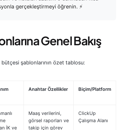
yonla gerçekleştirmeyi öğrenin. ⚡️
onlarına Genel Bakış
bütçesi şablonlarının özet tablosu:
anım
Anahtar Özellikler
Biçim/Platform
amanlı
Maaş verilerini,
ClickUp
eme
görsel raporları ve
Çalışma Alanı
lan İK ve
takip için görev