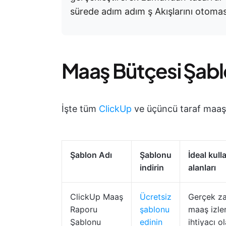
sürede adım adım ş Akışlarını otomas
Maaş Bütçesi Şabl
İşte tüm
ClickUp
ve üçüncü taraf maaş 
Şablon Adı
Şablonu
İdeal kull
indirin
alanları
ClickUp Maaş
Ücretsiz
Gerçek z
Raporu
şablonu
maaş izl
Şablonu
edinin
ihtiyacı o