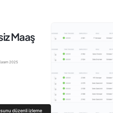
siz Maaş
Kasım 2025
osunu düzenli izleme