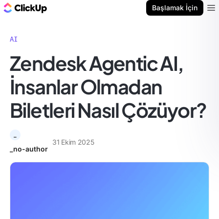
ClickUp Blog
Başlamak İçin
Ope
AI
Zendesk Agentic AI,
İnsanlar Olmadan
Biletleri Nasıl Çözüyor?
_
31 Ekim 2025
_no-author