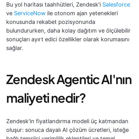
Bu yol haritası taahhütleri, Zendesk'i
Salesforce
ve
ServiceNow
ile otonom ajan yetenekleri
konusunda rekabet pozisyonunda
bulundururken, daha kolay dağıtım ve ölçülebilir
sonuçları ayırt edici özellikler olarak korumasını
sağlar.
Zendesk Agentic AI'nın
maliyeti nedir?
Zendesk'in fiyatlandırma modeli üç katmandan
oluşur: sonuca dayalı AI çözüm ücretleri, isteğe
bağlı temsilci verimlilik eklentileri ve temel